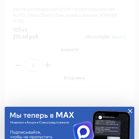
Лента изоляционная 00545 Профессиональная
AUTO (19мм/25м/0,13мм,универсальная,ЧЕРНЫЙ)
(1/10)
00545
215.40 руб.
На складе:
Много
Аналоги
В корзину