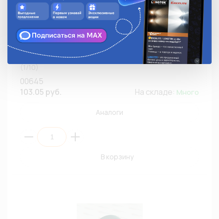
Лента изоляционная 00645 Профессиональная
AUTO (15мм/10м/0,13мм,универсальная,ЧЕРНЫЙ)
(1/10)
00645
103.05 руб.
На складе:
Много
Аналоги
В корзину