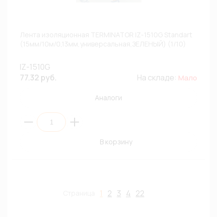
Лента изоляционная TERMINATOR IZ-1510G Standart
(15мм/10м/0,13мм,универсальная,ЗЕЛЕНЫЙ) (1/10)
IZ-1510G
77.32 руб.
На складе:
Мало
Аналоги
В корзину
1
2
3
4
22
Страница