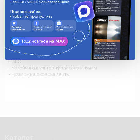
• Незаменима при стоительных, монтажных и 
ремонтных работах: при монтаже отражающей 
изоляции для снижения теплопотерь, для защиты от 
проникновения пара, предотвращения коррозии 
соединительных швов

• Состав: алюминиевая фольга тощиной 0,030мм, 
клеевой слой — акриловый сольвент, подложка — 
силиконизированная бумага

• Максимальная температура рабочей поверхности 
+130С˚

• Устойчива к ультраифолетовым лучам

• Возможна окраска ленты
Каталог