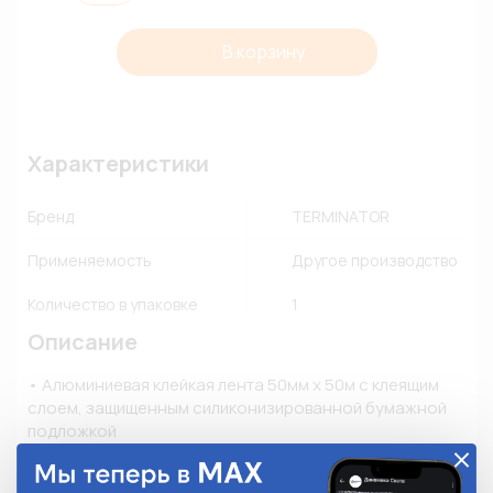
В корзину
Характеристики
Бренд
TERMINATOR
Применяемость
Другое производство
Количество в упаковке
1
Описание
• Алюминиевая клейкая лента 50мм х 50м с клеящим 
слоем, защищенным силиконизированной бумажной 
подложкой

• Применяется для защиты и герметизации швов 
восточных труб, воздуховодов, корпусов, узлов
