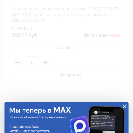
Фонарь освещения номерного знака ТЕХАВТОСВЕТ
ПН1-0102 /красный корпус /прямоугольный /б.л. /
еврофура (1/60)
ПН1-0102
392.47 руб.
На складе:
Мало
Аналоги
В корзину