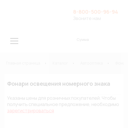
8-800-500-96-94
Звоните нам
Сумма
Главная страница
Каталог
Автооптика
Фонар
Фонари освещения номерного знака
Указаны цены для розничных покупателей. Чтобы
получить специальное предложение, необходимо
зарегистрироваться