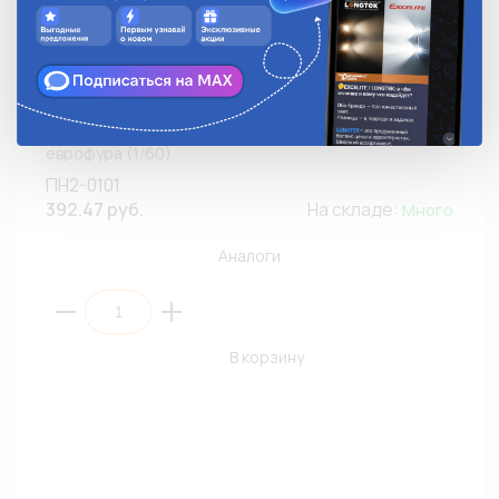
Фонарь освещения номерного знака ТЕХАВТОСВЕТ
ПН2-0101 /черный корпус /волнобразный /б.л. /
еврофура (1/60)
ПН2-0101
392.47 руб.
На складе:
Много
Аналоги
В корзину