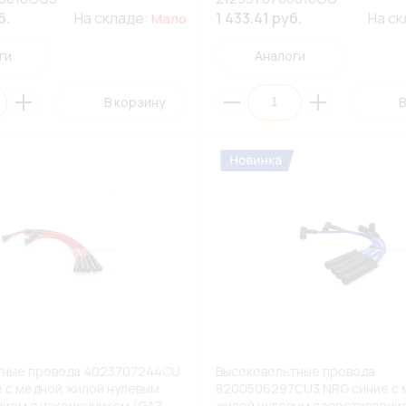
б.
На складе:
1 433.41 руб.
На с
Мало
ги
Аналоги
В корзину
В
тные провода 4023707244CU
Высоковольтные провода
 с медной жилой нулевым
8200506297CU3 NRG синие с 
ием с наконечником (GAZ,
жилой нулевым сопротивление