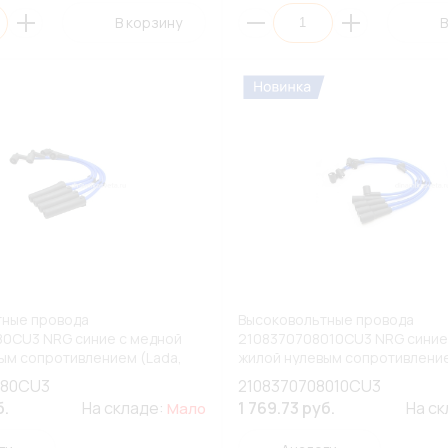
В корзину
В
тные провода
Высоковольтные провода
80CU3 NRG синие с медной
2108370708010CU3 NRG синие
ым сопротивлением (Lada,
жилой нулевым сопротивление
ВАЗ) (К1)
080CU3
2108370708010CU3
б.
На складе:
1 769.73 руб.
На с
Мало