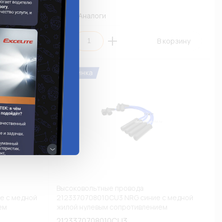
Аналоги
 корзину
В корзину
Высоковольтные провода
е с медной
2123370708010CU3 NRG синие с медной
ем
жилой нулевым сопротивлением
(Chevrolet Niva) (К1)
2123370708010CU3