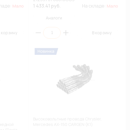
кладе:
1 433.41 руб.
На складе:
Мало
Мало
Аналоги
 корзину
В корзину
Высоковольтные провода Chrysler,
медной
Mercedes AX-150 CARGEN (К1)
м (Dacia,