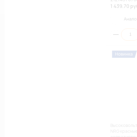
1 439.70 ру
Анало
Высоковоль
NRG красные
сопротивлен