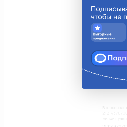
Анало
Высоковоль
21214370708
жилой нулев
ВАЗ) (К1)
212143707