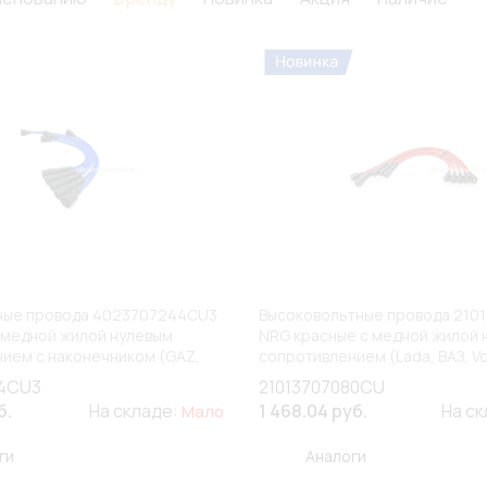
ные провода 4023707244CU3
Высоковольтные провода 210
 медной жилой нулевым
NRG красные с медной жилой 
ием с наконечником (GAZ,
сопротивлением (Lada, ВАЗ, V
(К1)
4CU3
21013707080CU
б.
На складе:
1 468.04 руб.
На с
Мало
ги
Аналоги