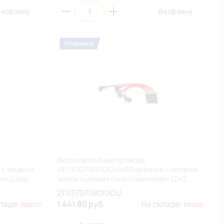
 корзину
В корзину
Высоковольтные провода
 с медной
2111370708010CU NRG красные с медной
м (Lada,
жилой нулевым сопротивлением (ZAZ,
Datsun, Lada, ВАЗ, Volkswagen) (К1)
2111370708010CU
кладе:
1 441.80 руб.
На складе:
Мало
Мало