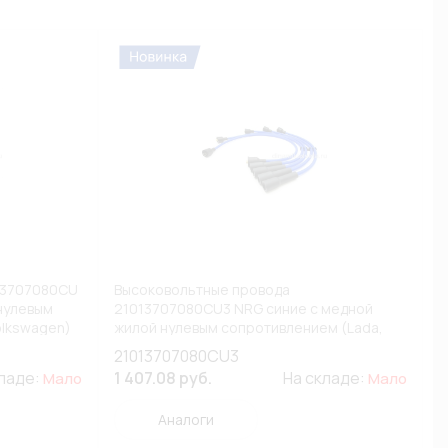
13707080CU
Высоковольтные провода
нулевым
21013707080CU3 NRG синие с медной
olkswagen)
жилой нулевым сопротивлением (Lada,
ВАЗ, Volkswagen) (К1)
21013707080CU3
кладе:
1 407.08 руб.
На складе:
Мало
Мало
Аналоги