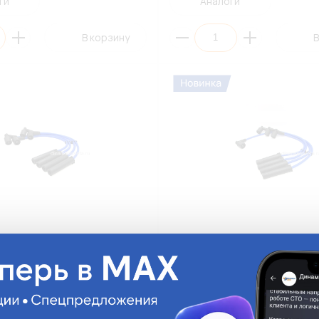
ги
Аналоги
В корзину
В
тные провода
Высоковольтные провода
10CU3 NRG синие с медной
21113707080CU3 NRG синие с 
ым сопротивлением (ZAZ,
жилой нулевым сопротивление
, ВАЗ, Volkswagen) (К1)
ВАЗ) (К1)
010CU3
21113707080CU3
б.
На складе:
1 479.42 руб.
На с
Мало