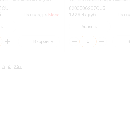
Lada, ВАЗ) (К1)
4CU
8200506297CU3
б.
На складе:
1 329.37 руб.
На с
Мало
ги
Аналоги
В корзину
В
3
4
247