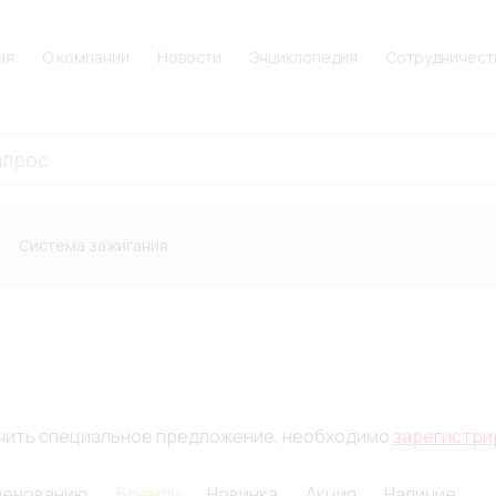
ия
О компании
Новости
Энциклопедия
Сотрудничест
Система зажигания
лучить специальное предложение, необходимо
зарегистри
менованию
Бренду
Новинка
Акция
Наличие