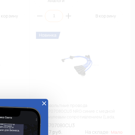
Аналоги
 корзину
В корзину
Высоковольтные провода
медной
212133707080CU3 NRG синие с медной
м (Lada,
жилой нулевым сопротивлением (Lada,
ВАЗ) (К1)
212133707080CU3
кладе:
1 562.17 руб.
На складе:
Мало
Мало