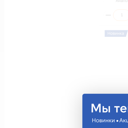
Анало
Высоковоль
21113707080
жилой нулев
Datsun, Lada
2111370708
1 441.80 ру