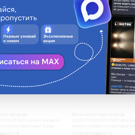
ги
Аналоги
В корзину
В
тные провода
Высоковольтные провода
010CU3 NRG синие с медной
2123370708010CU NRG красны
ым сопротивлением (Lada,
жилой нулевым сопротивлени
(Chevrolet Niva) (К1)
08010CU3
2123370708010CU