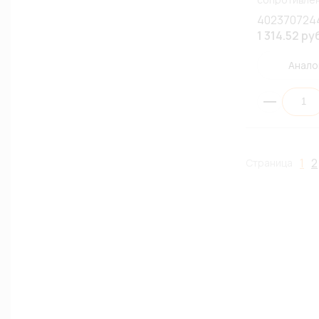
UAZ) (К1)
402370724
1 314.52 ру
Анало
1
2
Страница