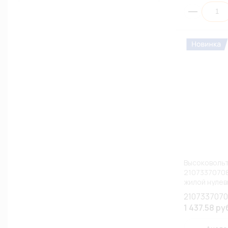
Высоковоль
2107337070
жилой нулев
ВАЗ) (К1)
210733707
1 437.58 ру