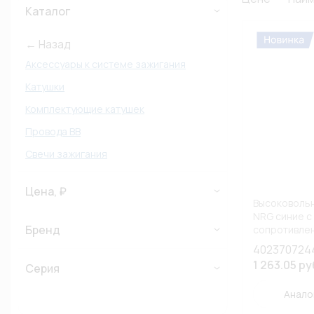
Каталог
← Назад
Аксессуары к системе зажигания
Катушки
Комплектующие катушек
Провода ВВ
Свечи зажигания
Цена, ₽
Высоковоль
NRG синие с
Бренд
сопротивлен
UAZ) (К1)
402370724
1 263.05 ру
Серия
Анало