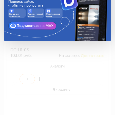
Разъем для автолампы H1 LONGTEK DC-H1-01 тип2/
керамика/1 провод (1/10)
DC-H1-03
103.01 руб.
На складе:
Достаточно
Аналоги
В корзину