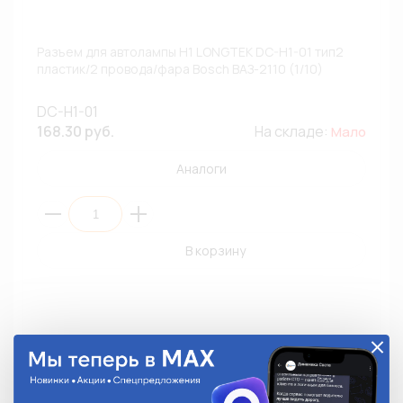
Разъем для автолампы H1 LONGTEK DC-H1-01 тип2
пластик/2 провода/фара Bosch ВАЗ-2110 (1/10)
DC-H1-01
168.30 руб.
На складе:
Мало
Аналоги
В корзину