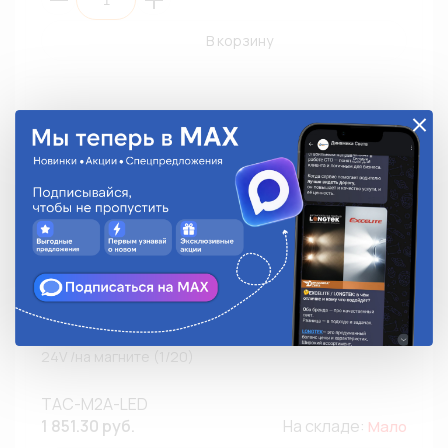
В корзину
Маяк светодиодный ТЕХАВТОСВЕТ ТАС-М2А-LED 12-
24V /на магните (1/20)
ТАС-М2А-LED
1 851.30 руб.
На складе:
Мало