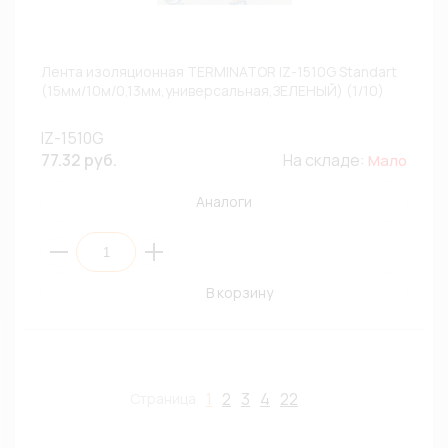
Лента изоляционная TERMINATOR IZ-1510G Standart
(15мм/10м/0,13мм,универсальная,ЗЕЛЕНЫЙ) (1/10)
IZ-1510G
77.32 руб.
На складе:
Мало
Аналоги
В корзину
1
2
3
4
22
Страница