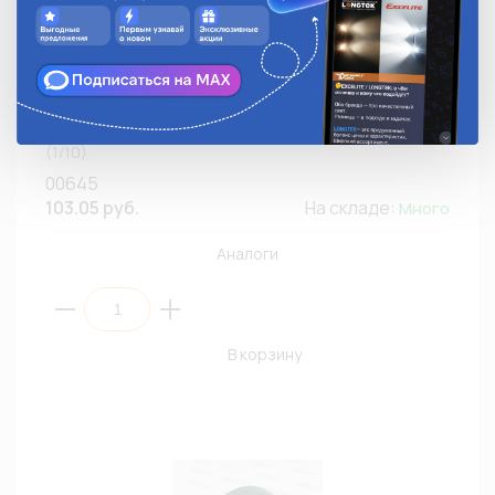
Лента изоляционная 00645 Профессиональная
AUTO (15мм/10м/0,13мм,универсальная,ЧЕРНЫЙ)
(1/10)
00645
103.05 руб.
На складе:
Много
Аналоги
В корзину