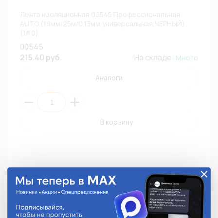
Лента изоляционная 00545 Профессиональная
AUTO (19мм/25м/0,13мм,универсальная,ЧЕРНЫЙ)
(1/10)
00545
215.40 руб.
На складе:
Много
Аналоги
В корзину