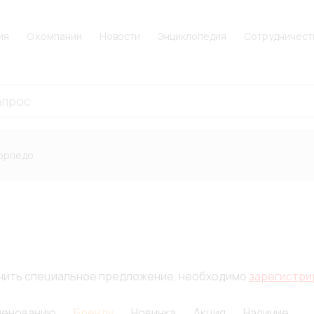
ия
О компании
Новости
Энциклопедия
Сотрудничест
орпедо
лучить специальное предложение, необходимо
зарегистри
менованию
Бренду
Новинка
Акция
Наличие