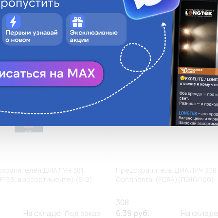
ги
Аналоги
В корзину
В
охранителей ДИАЛУЧ 381
Предохранитель ДИАЛУЧ 308 
(F153, в ассортименте) (Б10)
Continental (FC8A)(ПЭ10/100)
308
На складе:
6.39 руб.
На склад
Под заказ