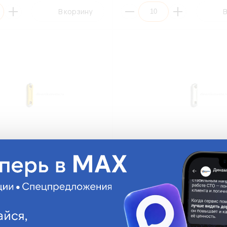
В корзину
В
ель TESLA FC5A 32V 5A
Предохранитель TESLA FC8A 3
(ПЭ10/100)
Continental (ПЭ10/100)
FC8A
На складе:
11.40 руб.
На ск
Много