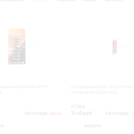
хранителей AVAR AF153
Предохранитель TESLA FC16A 
8)
Continental (ПЭ10/100)
FC16A
На складе:
11.40 руб.
На складе:
Мало
Д
ги
Аналоги