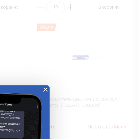
 корзину
В корзину
2V 8A
Предохранитель ДИАЛУЧ 325 32V 25A
Continental (FC25A)(ПЭ10/100)
325
ладе:
3.10 руб.
На складе:
Много
Мало