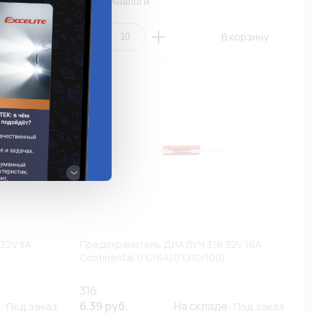
Аналоги
 корзину
В корзину
32V 8A
Предохранитель ДИАЛУЧ 316 32V 16A
Continental (FC16A)(ПЭ10/100)
316
е:
6.39 руб.
На складе:
Под заказ
Под заказ