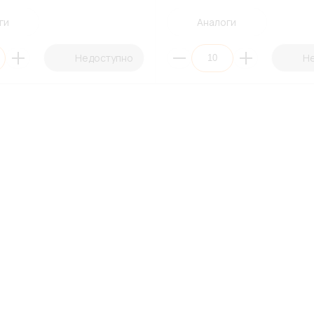
ги
Аналоги
Недоступно
Н