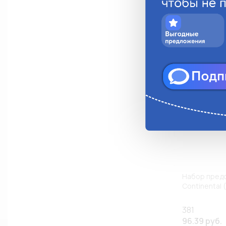
Анало
Набор пред
Continental 
381
96.39 руб.