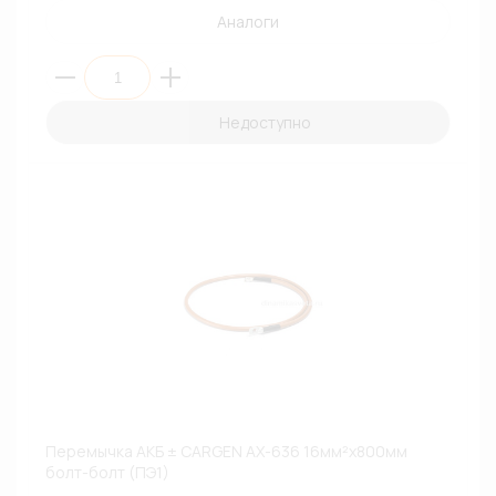
Аналоги
Недоступно
Перемычка АКБ ± CARGEN АХ-636 16мм²х800мм
болт-болт (ПЭ1)