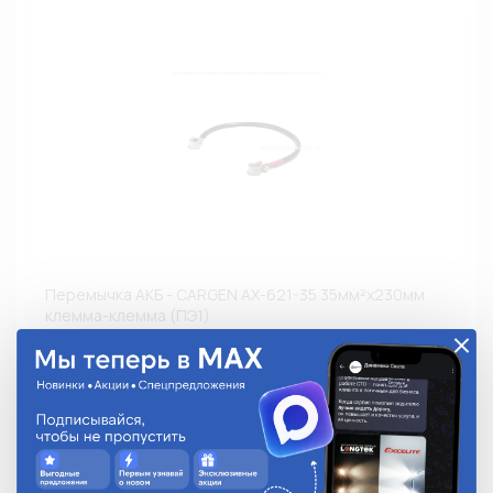
Перемычка АКБ - CARGEN AX-621-35 35мм²х230мм
клемма-клемма (ПЭ1)
AX-621-35
1 358.60 руб.
На складе:
Под заказ
Аналоги