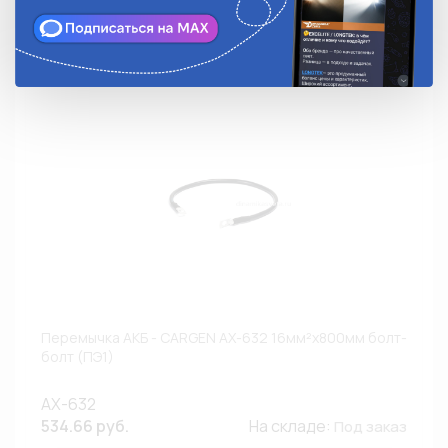
Недоступно
Перемычка АКБ - CARGEN АХ-632 16мм²х800мм болт-
болт (ПЭ1)
AX-632
534.66 руб.
На складе:
Под заказ