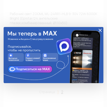
Рабочий свет ZOOML WL-24RR1-HLB 9-30V 72W 6000К
Bright (Epistar/24,ангельские
глазки,комбинированный, Ø110х50)
WL-24RR1-HLB
2 991.23 руб.
На складе:
Много
Аналоги
В корзину
1
2
Страница