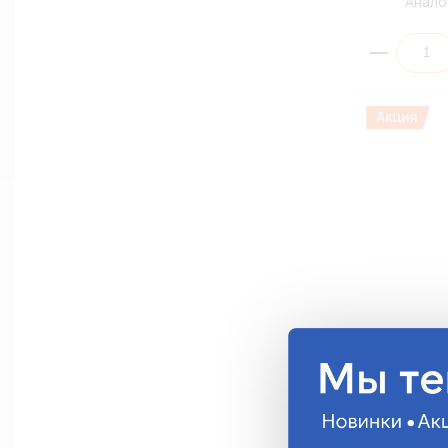
Анало
Световозвр
03 / белый / 
3012-03
38.75 руб.