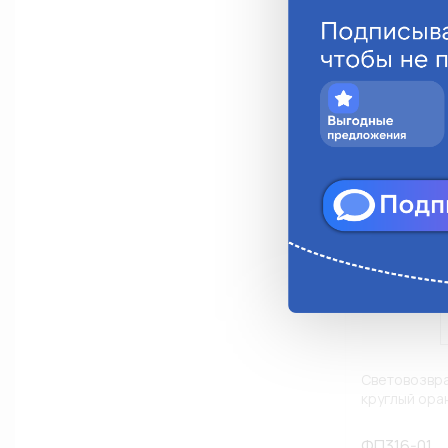
Анало
Световозвр
круглый ора
ФП316-01