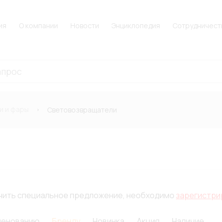
ия
О компании
Новости
Энциклопедия
Сотрудничест
и и фары
Световозвращатели
лучить специальное предложение, необходимо
зарегистри
менованию
Бренду
Новинка
Акция
Наличие