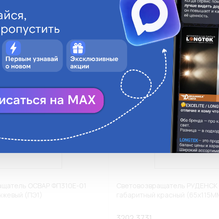
ги
Аналоги
В корзину
В
ащатель ОСВАР ФП310Е-01
Световозвращатель РУДЕНСК 
нжевый (ПЭ1)
габаритный красный (65х115М
3202.3731