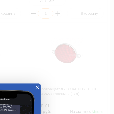
Аналоги
 корзину
В корзину
ный
Световозвращатель ОСВАР ФП310Е-01
зовых и
круглый 24V / красный / (ПЭ1)
ФП310Е-01
кладе:
204.61 руб.
На складе:
Мало
Много