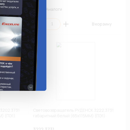
Аналоги
 корзину
В корзину
3202.3731
Световозвращатель РУДЕНСК 3222.3731
М) (ПЭ1)
габаритный белый (65х115ММ) (ПЭ1)
3222.3731