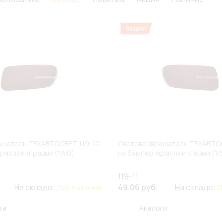
ащатель ТЕХАВТОСВЕТ 119-10
Световозвращатель ТЕХАВТОС
расный /правый (1/50)
на бампер /красный /левый (1/
119-11
На складе:
49.06 руб.
На складе:
Достаточно
Д
ги
Аналоги