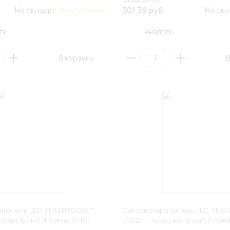
На складе:
301.39 руб.
На ск
Достаточно
ги
Аналоги
В корзину
В
ащатель LED ТЕХАВТОСВЕТ
Световозвращатель LED ТЕХ
сный /ромб /ГАЗель (1/10)
3002-11 /красный /ромб /ГАЗел