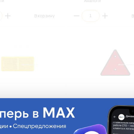
ги
Аналоги
В корзину
В
ащатель ТЕХАВТОСВЕТ 3012-
Световозвращатель треуголь
ГАЗель (1/80)
ТЕХАВТОСВЕТ ФП-401Б для гру
легковых авто (1/150)
ФП-401Б
На складе:
195.23 руб.
На с
Много