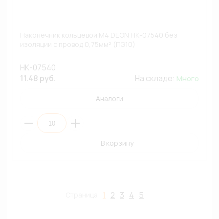
Наконечник кольцевой М4 DEON НК-07540 без
изоляции с провод 0,75мм² (ПЭ10)
НК-07540
11.48 руб.
На складе:
Много
Аналоги
В корзину
1
2
3
4
5
Страница