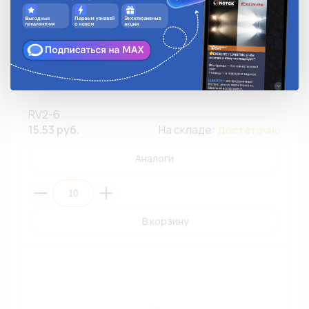
Наконечник кольцевой изолированный TITAN RV2-6
(медь,Ø6мм,сечение 1,5мм-2,5мм,винил) (ПЭ10/100)
RV2-6
15.53 руб.
На складе:
Достаточно
Аналоги
В корзину