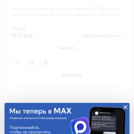
Наконечник кольцевой изолированный TITAN RV2-5
(медь,Ø5мм,сечение 1,5мм-2,5мм,винил) (ПЭ10/100)
RV2-5
11.72 руб.
На складе:
Много
Аналоги
В корзину