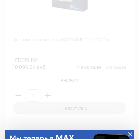
Дневные ходовые огни OSRAM LEDDRL102 12V
LEDDRL102
10 094.04 руб.
На складе:
Под заказ
Аналоги
Недоступно