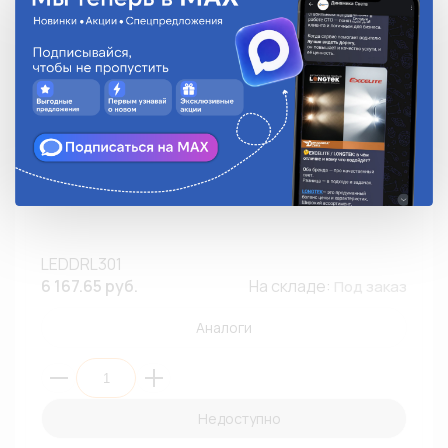
Дневные ходовые огни OSRAM LEDDRL301 12V
LEDDRL301
6 167.65 руб.
На складе:
Под заказ
Аналоги
Недоступно