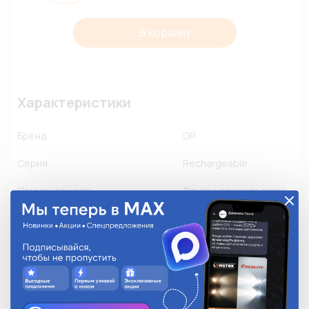
В корзину
Характеристики
Бренд
GP
Серия
Rechargeable
Применяемость
Другое производство
Количество в упаковке
2
Описание
Цена указана за штуку. В блистерной упаковке 2 шт; 

Напряжение элемента питания 1,2В; 

Емкость элемента питания 850 мА·ч