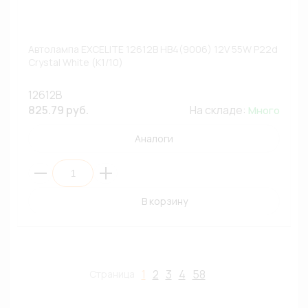
Автолампа EXCELITE 12612B HB4(9006) 12V 55W P22d
Crystal White (К1/10)
12612B
825.79 руб.
На складе:
Много
Аналоги
В корзину
1
2
3
4
58
Страница