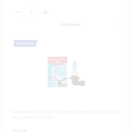
В корзину
Автолампа EXCELITE 12412B HB3(9005) 12V 65W P20d
Crystal White (К1/10)
12412B