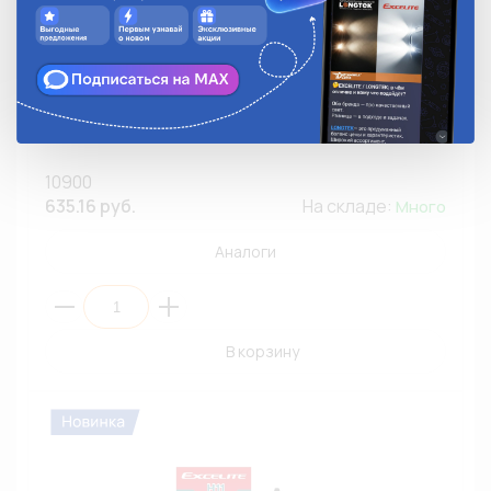
Автолампа EXCELITE 10900 H8 12V 35W PGJ19-1
Standard (К1/20)
10900
635.16 руб.
На складе:
Много
Аналоги
В корзину