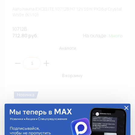
Автолампа EXCELITE 10712B H7 12V 55W PX26d Crystal
White (К1/10)
10712B
712.80 руб.
На складе:
Много
Аналоги
В корзину