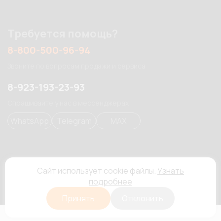
Требуется помощь?
8-800-500-96-94
Звоните по вопросам продажи и сервиса
8-923-193-23-93
Спрашивайте у нас в мессенджерах
WhatsApp
Telegram
MAX
mailbox@dinamikasveta.ru
Сайт использует cookie файлы.
Узнать
Отправляйте нам письма на почту
подробнее
Принять
Отклонить