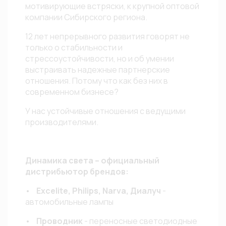
мотивирующие встряски, к крупной оптовой
компании Сибирского региона.
12 лет непрерывного развития говорят не
только о стабильности и
стрессоустойчивости, но и об умении
выстраивать надежные партнерские
отношения. Потому что как без них в
современном бизнесе?
У нас устойчивые отношения с ведущими
производителями.
Динамика света – официальный
дистрибьютор брендов:
•
Excelite, Philips, Narva, Диалуч
-
автомобильные лампы
•
Проводник
- переносные светодиодные