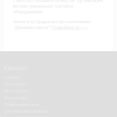
- забота о продажах на местах: организация
витрин, уникальное торговое
оборудование.
Начните сотрудничество с компанией
"Динамика света"!
Подробности >>>
Каталог
Каталог
Автолампы
Автооптика
Аксессуары
Предохранители
Системы автомобиля