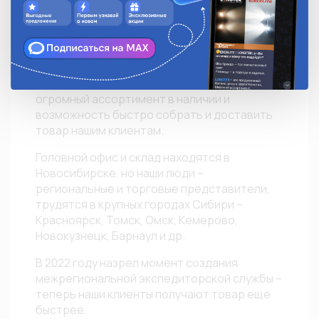
Про склад и оперативность
В нашем отделе управления товарными
запасами работают 3 сотрудника. Каждый
день они посвящают себя своевременному
наполнению нашего склада, поэтому у нас
огромный ассортимент в наличии и
возможность быстро собрать и доставить
товар нашим клиентам.
Головной офис и склад находятся в
Новосибирске, но наши люди –
региональные и торговые представители,
трудятся в крупных городах Сибири –
Красноярск, Томск, Омск, Кемерово,
Новокузнецк, Барнаул и др.
В 2022 году назрел момент создания
межрегиональной экспедиторской службы –
теперь наши клиенты получают товар еще
быстрее.