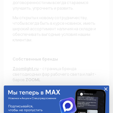
договоренности мы всегда стараемся
улучшить, упрочнить и развить.
Мы открыты к новому сотрудничеству,
чтобы всегда быть в курсе новинок, иметь
широкий ассортимент наличия на складе и
обеспечивать выгодные условия нашим
клиентам.
Собственные бренды
Zoomlight.ru
– страница бренда
светодиодных фар рабочего света и лайт-
баров
ZOOML
Longtek.ru
– страница бренда автоламп
Longtek