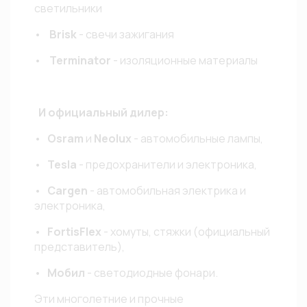
светильники
•
Brisk
- свечи зажигания
•
Terminator
- изоляционные материалы
И официальный дилер:
•
Osram
и
Neolux
- автомобильные лампы,
•
Tesla
- предохранители и электроника,
•
Cargen
- автомобильная электрика и
электроника,
•
FortisFlex
- хомуты, стяжки (официальный
представитель),
•
Мобил
- светодиодные фонари.
Эти многолетние и прочные