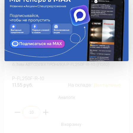
Изолятор для плоского углового разъема МАМА
6,3мм АВТОЭЛЕКТРОНИКА P-FL250F-R-10 (ПЭ10)
P-FL250F-R-10
11.55 руб.
На складе:
Достаточно
Аналоги
В корзину