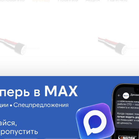
вуковой повторитель 12V
Индикатор звуковой повторит
ИЗ-24
ИЗ-24
На складе:
122.39 руб.
На склад
Мало
ги
Аналоги