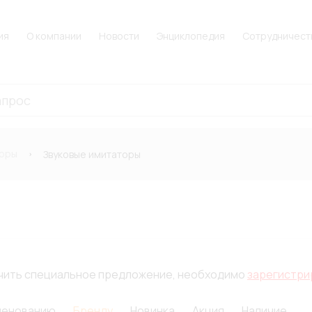
ия
О компании
Новости
Энциклопедия
Сотрудничест
оры
Звуковые имитаторы
лучить специальное предложение, необходимо
зарегистри
менованию
Бренду
Новинка
Акция
Наличие