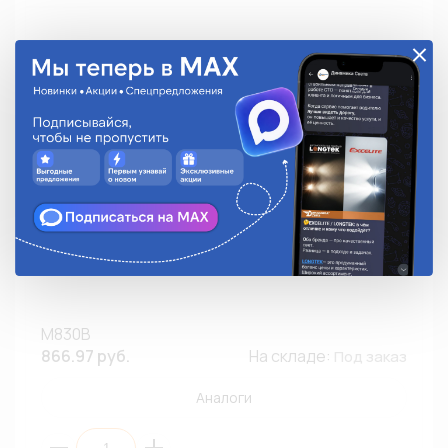
Мультиметр ФАZА цифровой M830B
M830B
866.97 руб.
На складе:
Под заказ
Аналоги