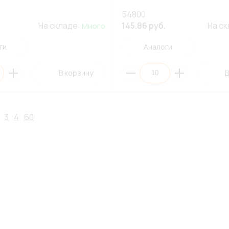
54800
На складе:
145.86 руб.
На с
Много
ги
Аналоги
В корзину
В
3
4
60