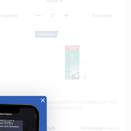
Аналоги
 корзину
В корзину
5W 24V 5W
Автолампа EXCELITE 53500 W16W 12V 16W
W2,1x9,5d Standard (К10)
53500
ладе:
70.58 руб.
На складе:
Много
Много