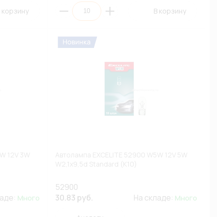
 корзину
В корзину
W 12V 3W
Автолампа EXCELITE 52900 W5W 12V 5W
W2,1x9,5d Standard (К10)
52900
ладе:
30.83 руб.
На складе:
Много
Много