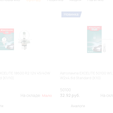
XCELITE 18600 R2 12V 45/40W
Автолампа EXCELITE 50100 W1,
d (К1/10)
W2x4,6d Standard (К10)
50100
.
На складе:
32.92 руб.
На ск
Мало
ги
Аналоги