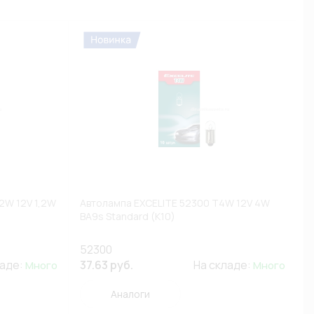
2W 12V 1,2W
Автолампа EXCELITE 52300 T4W 12V 4W
BA9s Standard (К10)
52300
ладе:
37.63 руб.
На складе:
Много
Много
Аналоги