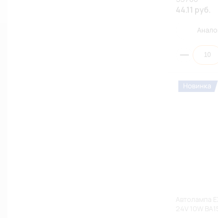
44.11 руб.
Анало
Автолампа E
24V 10W BA15