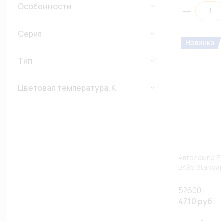
Особенности
Серия
Тип
Цветовая температура, К
Автолампа E
BA9s Standar
52600
47.10 руб.