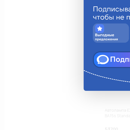
Анало
Автолампа E
BA15s Standa
53700