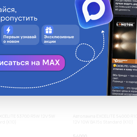
ги
Аналоги
В корзину
В
XCELITE 53700 R5W 12V 5W
Автолампа EXCELITE 54000 R1
rd (К10)
12V 10W BA15s Standard (К10)
54000