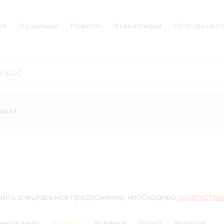
ия
О компании
Новости
Энциклопедия
Сотрудничест
вания
лучить специальное предложение, необходимо
зарегистри
менованию
Бренду
Новинка
Акция
Наличие