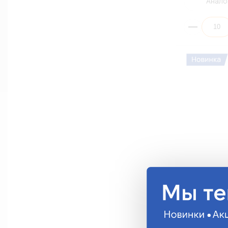
Анало
Автолампа E
5W W2,1x9,5d
53000CA
50.02 руб.