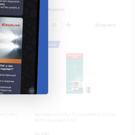
Аналоги
 корзину
В корзину
0W(1156)
Автолампа EXCELITE 54400 R5W 24V 5W
BA15s Standard (К10)
54400