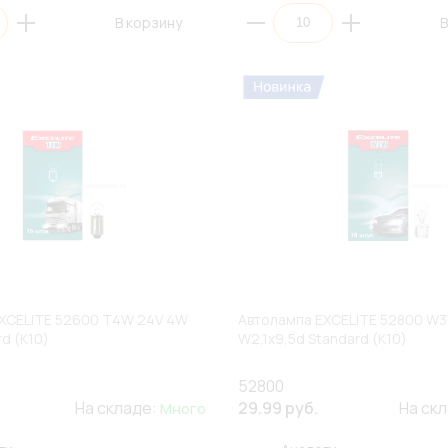
В корзину
В
XCELITE 52600 T4W 24V 4W
Автолампа EXCELITE 52800 W3
d (К10)
W2,1x9,5d Standard (К10)
52800
На складе:
29.99 руб.
На ск
Много