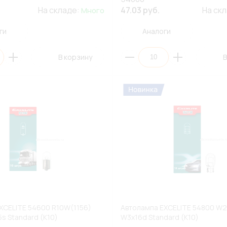
На складе:
47.03 руб.
На ск
Много
ги
Аналоги
В корзину
В
XCELITE 54600 R10W(1156)
Автолампа EXCELITE 54800 W2
s Standard (К10)
W3x16d Standard (К10)