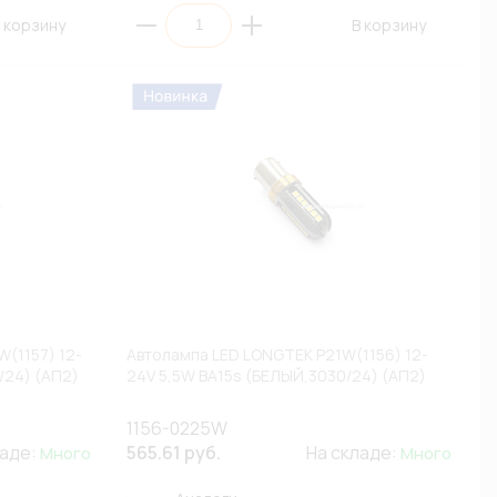
 корзину
В корзину
(1157) 12-
Автолампа LED LONGTEK P21W(1156) 12-
/24) (АП2)
24V 5,5W BA15s (БЕЛЫЙ,3030/24) (АП2)
1156-0225W
ладе:
565.61 руб.
На складе:
Много
Много