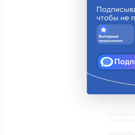
Анало
Автолампа L
24V W3x16d 
7440-0225