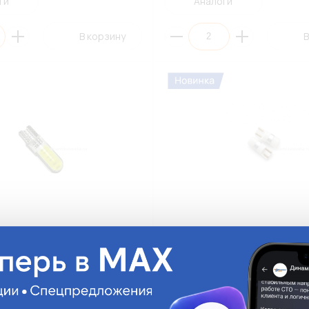
ги
Аналоги
В корзину
В
LED LONGTEK T10-0040
Автолампа LED LONGTEK T10-
 0,66W W2,1x9,5d Silicone
W5W(T10) 12-24V 0,7W W2,1x9,
)
(БЕЛЫЙ, 3030/1) (АП2)
T10-0225W
На складе:
163.65 руб.
На ск
Много