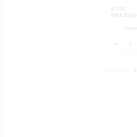
901102
9 914.07 ру
Анало
1
2
Страница