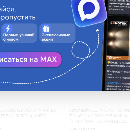
ги
Аналоги
В корзину
В
ED LONGTEK W21W(7440) 12-
Автолампа LED PHILIPS 11864U
(БЕЛЫЙ,3030/24) (АП2)
T11x43 12V 0,6W SV8,5-8 Ultin
(К1/10) (СНЯТО С ПРОИЗВОДС
W
11864ULWX1