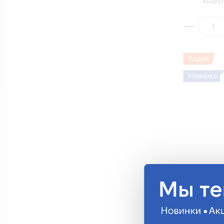
Анало
Автолампа 
W5W(T10) 12V
White (ПЭ10
T10-0040W
47.42 руб.