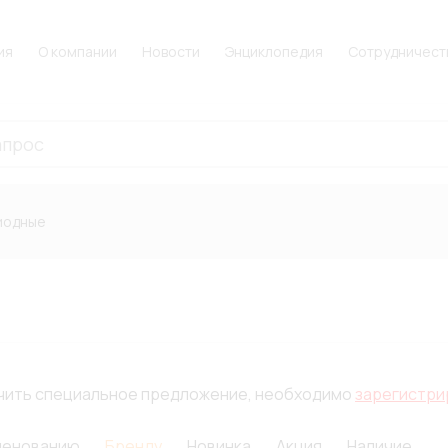
ия
О компании
Новости
Энциклопедия
Сотрудничест
иодные
лучить специальное предложение, необходимо
зарегистри
менованию
Бренду
Новинка
Акция
Наличие