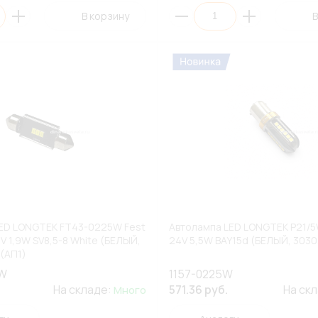
В корзину
В
ED LONGTEK FT43-0225W Fest
Автолампа LED LONGTEK P21/5W
V 1,9W SV8,5-8 White (БЕЛЫЙ,
24V 5,5W BAY15d (БЕЛЫЙ, 3030
(АП1)
5W
1157-0225W
На складе:
571.36 руб.
На ск
Много