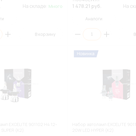
.
На складе:
1 478.21 руб.
На с
Много
ги
Аналоги
В корзину
В
амп EXCELITE 901102 H4 12-
Набор автоламп EXCELITE 9011
 SUPER (К2)
20W LED HYPER (К2)