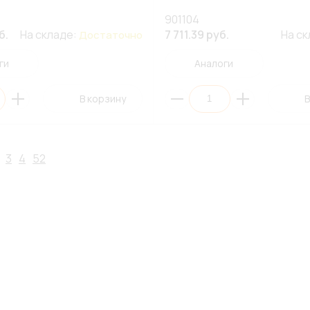
901104
б.
На складе:
7 711.39 руб.
На с
Достаточно
ги
Аналоги
В корзину
В
3
4
52