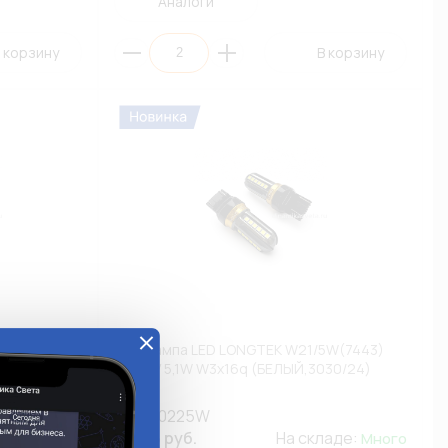
Аналоги
 корзину
В корзину
0225W
Автолампа LED LONGTEK W21/5W(7443)
5d White
12-24V 5,1W W3x16q (БЕЛЫЙ,3030/24)
(АП2)
7443-0225W
ладе:
571.36 руб.
На складе:
Много
Много