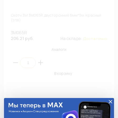
Скотч 3M 3M065R двусторонний 6мм*5м /красный
(1/16)
3M065R
206.21 руб.
На складе:
Достаточно
Аналоги
В корзину