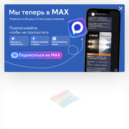
ТУТнг-КИТ-4
260.28 руб.
На складе:
Мало
Аналоги
В корзину