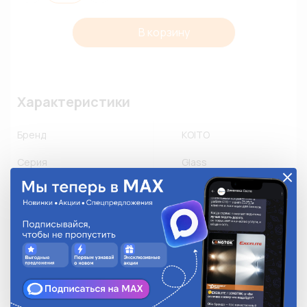
В корзину
Характеристики
Бренд
KOITO
Серия
Glass
Номинальный ток, А
10A
Количество в упаковке
10
Описание