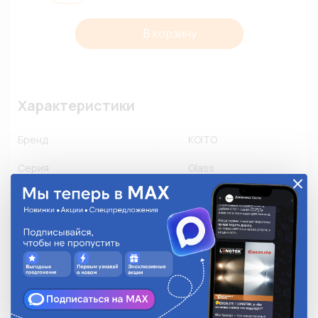
В корзину
Характеристики
Бренд
KOITO
Серия
Glass
Номинальный ток, А
10A
Количество в упаковке
10
Описание