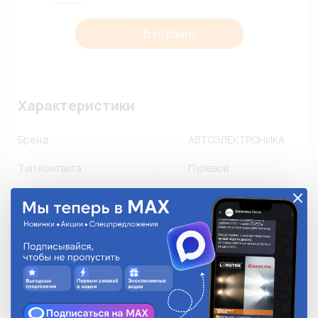
В корзину
Характеристики
Бренд
АВТОЭЛЕКТРОНИКА
Тип контакта
Пулевой
Цвет изоляции
Бесцветный
Замок
-
Количество в упаковке
10
Описание