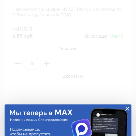
Наконечник кольцевой М5 КВТ НКИ1,5-5 с изоляцией
/1,5мм²/медь/красный (ПЭ10)
НКИ1,5-5
5.86 руб.
На складе:
Много
Аналоги
В корзину