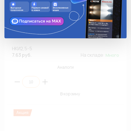
Наконечник кольцевой М5 КВТ НКИ2,5-5 с изоляцией
/2,5мм²/медь/синий (ПЭ10)
НКИ2,5-5
7.63 руб.
На складе:
Много
Аналоги
В корзину