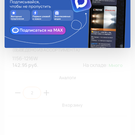
Автолампа LED LONGTEK 1156-1216W P21W(1156) 12V
1,6W BA15s White (БЕЛЫЙ, МАТОВЫЙ) (ПЭ2)
(ВЫВЕДЕНО ИЗ АССОРТИМЕНТА)
1156-1216W
142.95 руб.
На складе:
Много
Аналоги
В корзину