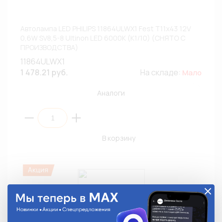
Автолампа LED PHILIPS 11864ULWX1 Fest T11x43 12V
0,6W SV8,5-8 Ultinon LED 6000К (К1/10) (СНЯТО С
ПРОИЗВОДСТВА)
11864ULWX1
1 478.21 руб.
На складе:
Мало
Аналоги
В корзину