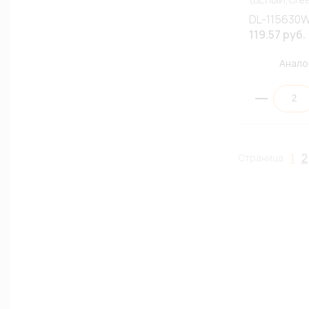
ИЗ АССОРТ
DL-115630
119.57 руб.
Анало
1
2
Страница