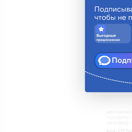
Анало
Автолампа 
T4W(BA9S) 1
ПРОИЗВОДСТ
BA9-2307