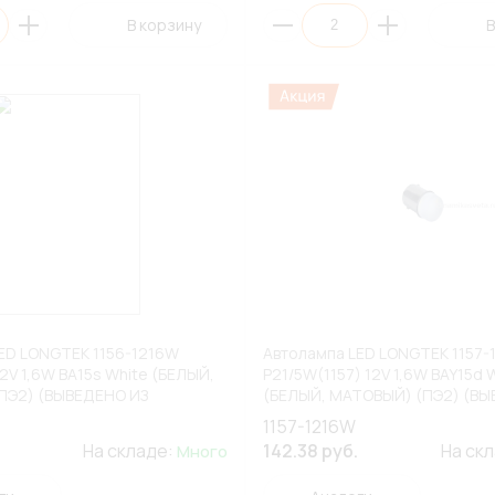
В корзину
В
ED LONGTEK 1156-1216W
Автолампа LED LONGTEK 1157-
2V 1,6W BA15s White (БЕЛЫЙ,
P21/5W(1157) 12V 1,6W BAY15d 
ПЭ2) (ВЫВЕДЕНО ИЗ
(БЕЛЫЙ, МАТОВЫЙ) (ПЭ2) (ВЫ
НТА)
АССОРТИМЕНТА)
1157-1216W
На складе:
142.38 руб.
На ск
Много