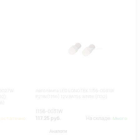
-0027W
Автолампа LED LONGTEK 1156-0031W
Э2)
P21W(1156) 12V BA15s White (ПЭ2)
А)
1156-0031W
117.25 руб.
На складе:
остаточно
Много
Аналоги