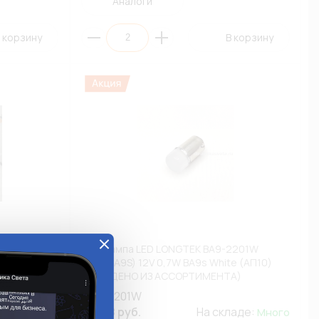
Аналоги
 корзину
В корзину
2016W
Автолампа LED LONGTEK BA9-2201W
2)
T4W(BA9S) 12V 0,7W BA9s White (АП10)
А)
(ВЫВЕДЕНО ИЗ АССОРТИМЕНТА)
BA9-2201W
133.78 руб.
На складе:
остаточно
Много