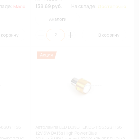
кладе:
138.69 руб.
На складе:
Мало
Достаточно
Аналоги
 корзину
В корзину
5630Y 1156
Автолампа LED LONGTEK DL-115632B 1156
12V 6W BA15s High Power Blue
 (ВЫВЕДЕНО
(СИНИЙ,HP/4,линза) (ПЭ2) (ВЫВЕДЕНО ИЗ