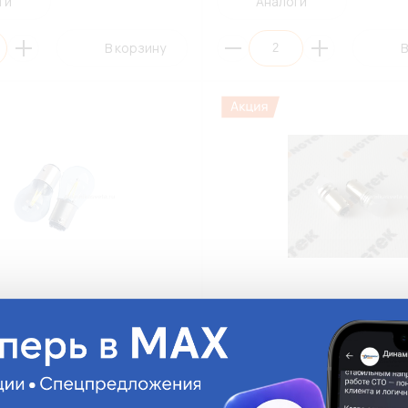
ги
Аналоги
В корзину
В
ED LONGTEK 1157-2003W
Автолампа LED LONGTEK BA9-
 12V 1,7W BAY15d COB White
T4W(BA9S) 12V BA9s White (ПЭ
Й,2-COB,Стекло) (АП2)
(ВЫВЕДЕНО ИЗ АССОРТИМЕНТ
W
BA9-2016W
.
На складе:
42.75 руб.
На складе:
Мало
Д