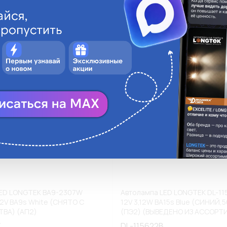
ги
Аналоги
В корзину
В
LED LONGTEK BA9-2307W
Автолампа LED LONGTEK DL-11
2V BA9s White (СНЯТО С
12V 3,12W BA15s Blue (СИНИЙ,5
ВА) (АП2)
(ПЭ2) (ВЫВЕДЕНО ИЗ АССОРТ
W
DL-115622B