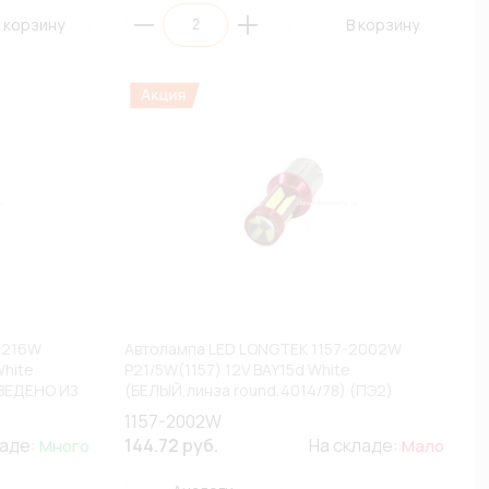
 корзину
В корзину
1216W
Автолампа LED LONGTEK 1157-2002W
White
P21/5W(1157) 12V BAY15d White
ВЕДЕНО ИЗ
(БЕЛЫЙ,линза round,4014/78) (ПЭ2)
(ВЫВЕДЕНО ИЗ АССОРТИМЕНТА)
1157-2002W
ладе:
144.72 руб.
На складе:
Много
Мало