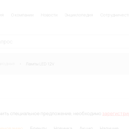
ия
О компании
Новости
Энциклопедия
Сотрудничест
диодные
Лампы LED 12V
лучить специальное предложение, необходимо
зарегистри
менованию
Бренду
Новинка
Акция
Наличие