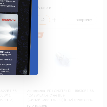
Аналоги
 корзину
В корзину
5622B 1156
Автолампа LED LONGTEK DL-115630B 1156
050/13)
12V 2W BA15s Cree Blue
ИМЕНТА)
(СИНИЙ,Cree/1,линза)(ПЭ2) (ВЫВЕДЕНО
ИЗ АССОРТИМЕНТА)
DL-115630B