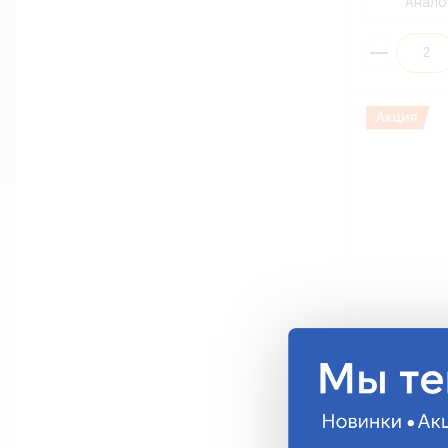
Анало
Автолампа L
P21/5W(1157)
Glass (БЕЛЫ
1157-2003
346.44 руб