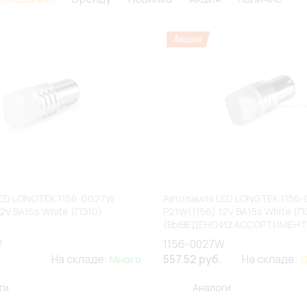
LED LONGTEK 1156-0027W
Автолампа LED LONGTEK 1156
2V BA15s White (ПЭ10)
P21W(1156) 12V BA15s White (П
(ВЫВЕДЕНО ИЗ АССОРТИМЕНТ
W
1156-0027W
На складе:
557.52 руб.
На складе:
Много
Д
ги
Аналоги