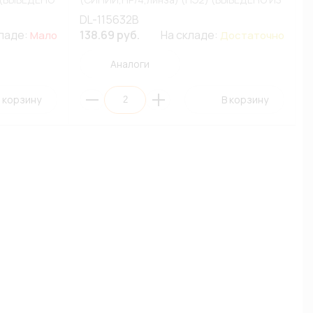
АССОРТИМЕНТА)
DL-115632B
кладе:
138.69 руб.
На складе:
Мало
Достаточно
Аналоги
 корзину
В корзину