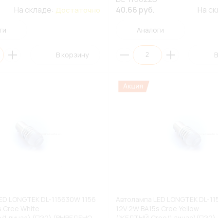
На складе:
40.66 руб.
На с
Достаточно
ги
Аналоги
В корзину
В
ED LONGTEK DL-115630W 1156
Автолампа LED LONGTEK DL-11
s Cree White
12V 2W BA15s Cree Yellow
/1,линза) (ПЭ2) (ВЫВЕДЕНО
(ЖЕЛТЫЙ,Cree/1,линза)(ПЭ2)