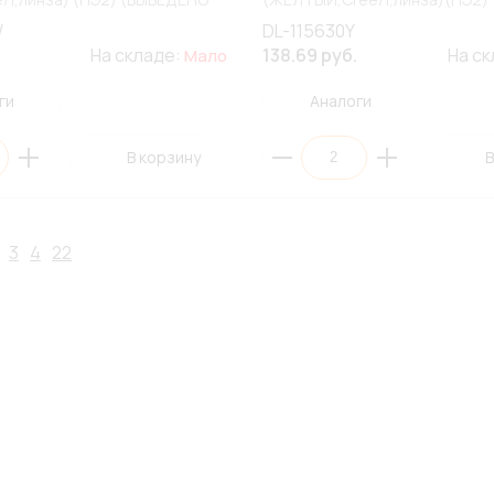
ИМЕНТА)
ИЗ АССОРТИМЕНТА)
W
DL-115630Y
На складе:
138.69 руб.
На с
Мало
ги
Аналоги
В корзину
В
3
4
22