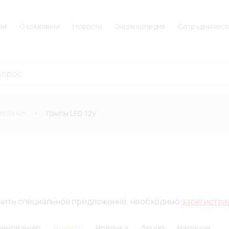
ия
О компании
Новости
Энциклопедия
Сотрудничест
диодные
Лампы LED 12V
лучить специальное предложение, необходимо
зарегистри
менованию
Бренду
Новинка
Акция
Наличие