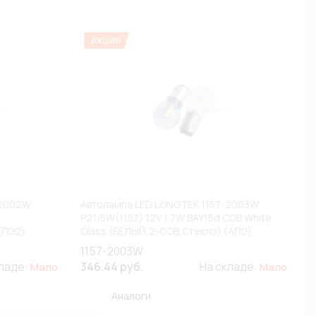
-2002W
Автолампа LED LONGTEK 1157-2003W
P21/5W(1157) 12V 1,7W BAY15d COB White
(ПЭ2)
Glass (БЕЛЫЙ,2-COB,Стекло) (АП2)
А)
1157-2003W
кладе:
346.44 руб.
На складе:
Мало
Мало
Аналоги