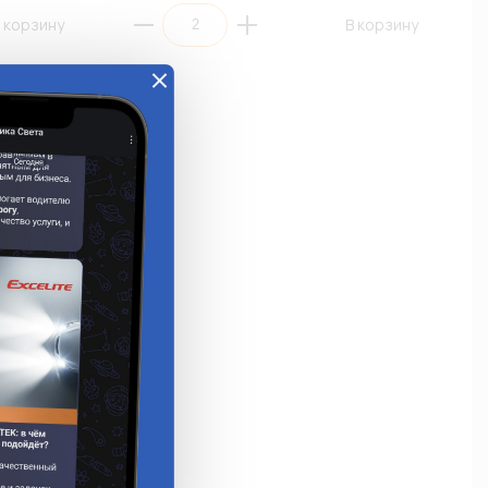
 корзину
В корзину
2201W
e (АП10)
А)
ладе:
Много