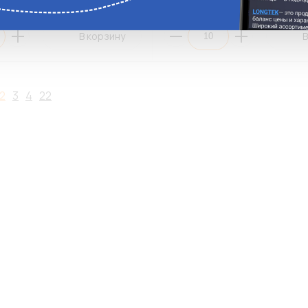
ги
Аналоги
В корзину
В
2
3
4
22