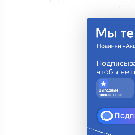
Автолампа 
T4W(BA9S) 1
(ВЫВЕДЕНО 
BA9-2016W
42.75 руб.