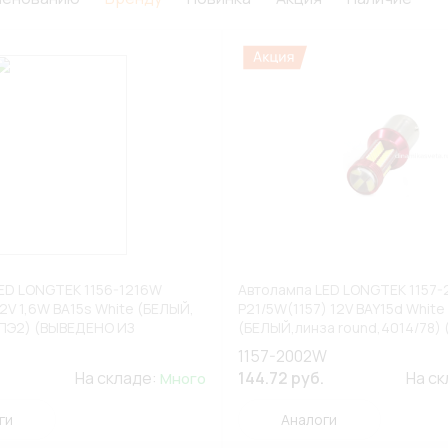
ED LONGTEK 1156-1216W
Автолампа LED LONGTEK 1157
2V 1,6W BA15s White (БЕЛЫЙ,
P21/5W(1157) 12V BAY15d White
ПЭ2) (ВЫВЕДЕНО ИЗ
(БЕЛЫЙ,линза round,4014/78) 
НТА)
(ВЫВЕДЕНО ИЗ АССОРТИМЕНТ
1157-2002W
На складе:
144.72 руб.
На с
Много
ги
Аналоги