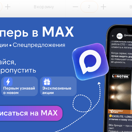
В корзину
В
LED LONGTEK BA9-2016W
Автолампа LED LONGTEK BA9-
2V BA9s White (ПЭ2)
T4W(BA9S) 12V 0,7W BA9s Whit
ИЗ АССОРТИМЕНТА)
(ВЫВЕДЕНО ИЗ АССОРТИМЕНТ
BA9-2201W
На складе:
133.78 руб.
На ск
Достаточно