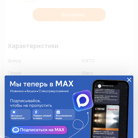
В корзину
Характеристики
Бренд
KOITO
Серия
Glass
Номинальный ток, А
20A
Количество в упаковке
10
Описание