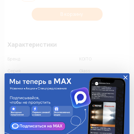
В корзину
Характеристики
Бренд
KOITO
Серия
Glass
Номинальный ток, А
20A
Количество в упаковке
10
Описание