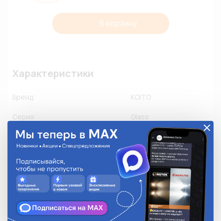
В корзину
Характеристики
Бренд
KOITO
Серия
Glass
Номинальный ток, А
5A
Количество в упаковке
10
Описание