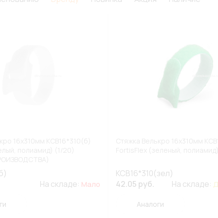
кро 16х310мм КСВ16*310(б)
Стяжка Велькро 16х310мм КСВ
белый, полиамид) (1/20)
FortisFlex (зеленый, полиамид)
РОИЗВОДСТВА)
б)
КСВ16*310(зел)
На складе:
42.05 руб.
На складе:
Мало
Д
ги
Аналоги