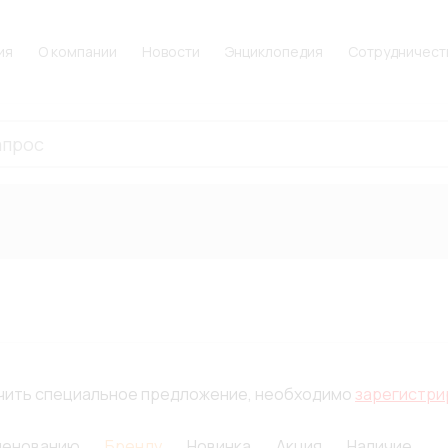
ия
О компании
Новости
Энциклопедия
Сотрудничест
лучить специальное предложение, необходимо
зарегистри
менованию
Бренду
Новинка
Акция
Наличие