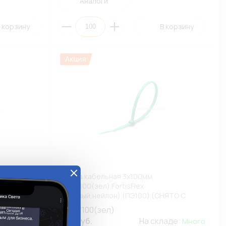
Аналоги
 корзину
В корзину
С3*100(ж)
Стяжка кабельная 3х100мм
Э100)
КСС3*100(зел) FortisFlex
(зеленый,нейлон) (ПЭ100) (СНЯТО С
ПРОИЗВОДСТВА)
КСС3*100(зел)
ладе:
0.78 руб.
На складе:
Много
Много