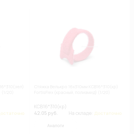
16*310(зел)
Стяжка Велькро 16х310мм КСВ16*310(кр)
 (1/20)
FortisFlex (красный, полиамид) (1/20)
КСВ16*310(кр)
42.05 руб.
На складе:
остаточно
Достаточно
Аналоги