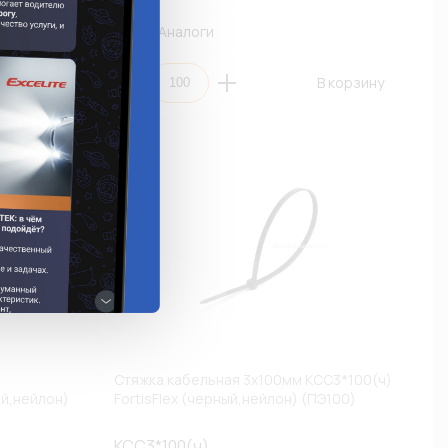
Аналоги
 корзину
В корзину
Стяжка кабельная 3х100мм КСС3*100(ч)
ий,нейлон)
FortisFlex (черный,нейлон) (ПЭ100)
КСС3*100(ч)