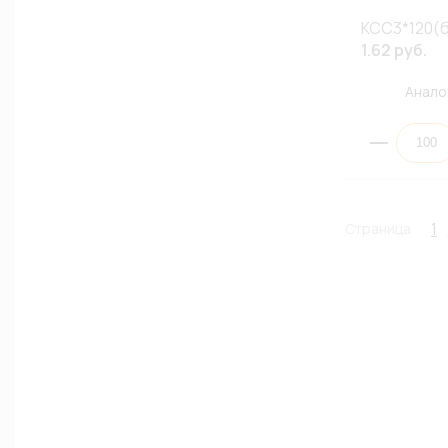
КСС3*120(
1.62 руб.
Анало
1
Страница