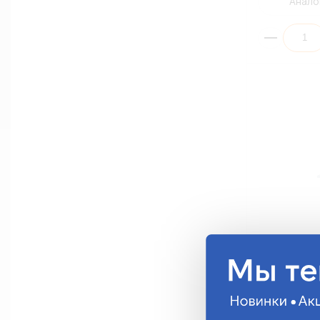
Анало
Стяжка кабе
FortisFlex (
КСС3*100(
1.38 руб.