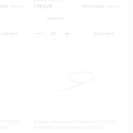
ладе:
1.38 руб.
На складе:
Много
Много
Аналоги
 корзину
В корзину
С3*120(ч)
Стяжка кабельная 3х150мм КСС3*150(б)
Э100)
FortisFlex (белый,нейлон) (ПЭ100)