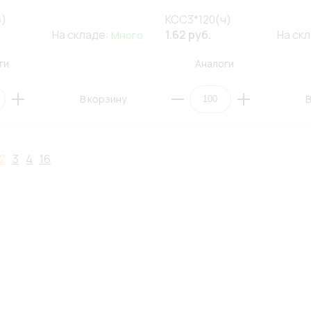
б)
КСС3*120(ч)
На складе:
1.62 руб.
На ск
Много
ги
Аналоги
В корзину
В
2
3
4
16