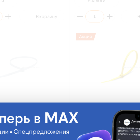
ги
Аналоги
В корзину
В
льная 3х100мм КСС3*100(б)
Стяжка кабельная 3х100мм КС
белый,нейлон) (ПЭ100)
FortisFlex (желтый,нейлон) (П
(СНЯТО С ПРОИЗВОДСТВА)
б)
КСС3*100(ж)
На складе:
0.78 руб.
На ск
Много