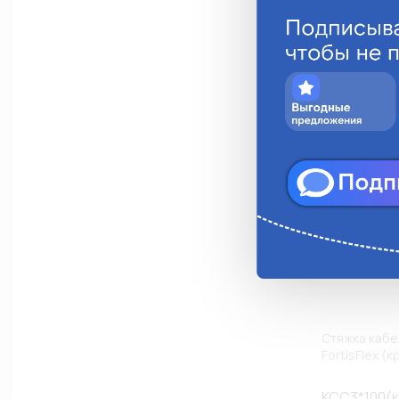
Анало
Стяжка кабе
FortisFlex (
КСС3*100(к