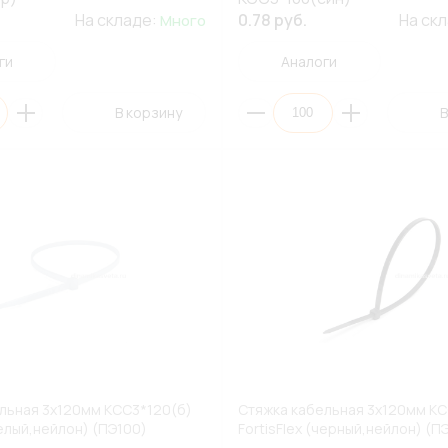
На складе:
0.78 руб.
На ск
Много
ги
Аналоги
В корзину
В
льная 3х120мм КСС3*120(б)
Стяжка кабельная 3х120мм КС
белый,нейлон) (ПЭ100)
FortisFlex (черный,нейлон) (П