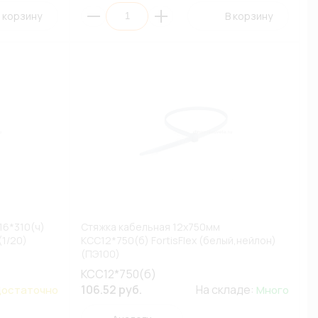
 корзину
В корзину
16*310(ч)
Стяжка кабельная 12х750мм
(1/20)
КСС12*750(б) FortisFlex (белый,нейлон)
(ПЭ100)
КСС12*750(б)
106.52 руб.
На складе:
остаточно
Много