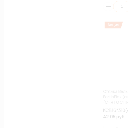
Стяжка Вель
FortisFlex (
(СНЯТО С П
КСВ16*310(
42.05 руб.