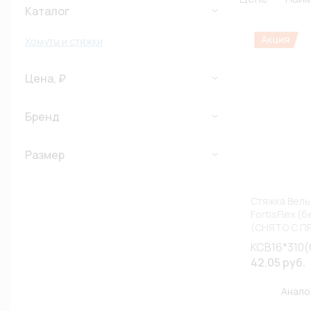
Каталог
Хомуты и стяжки
Цена, ₽
Бренд
Размер
Стяжка Вель
FortisFlex (
(СНЯТО С П
КСВ16*310(
42.05 руб.
Анало