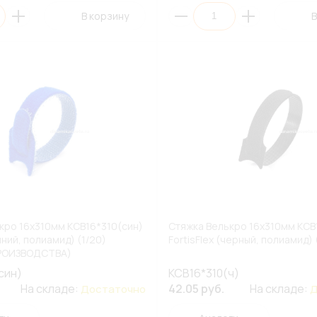
В корзину
В
кро 16х310мм КСВ16*310(син)
Стяжка Велькро 16х310мм КСВ
синий, полиамид) (1/20)
FortisFlex (черный, полиамид) 
РОИЗВОДСТВА)
син)
КСВ16*310(ч)
На складе:
42.05 руб.
На складе:
Достаточно
Д