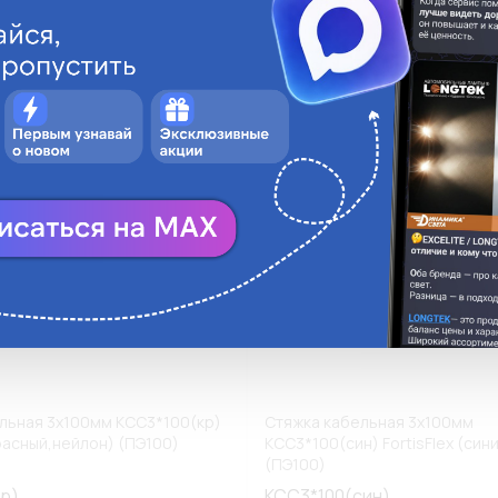
ги
Аналоги
В корзину
В
льная 3х100мм КСС3*100(кр)
Стяжка кабельная 3х100мм
красный,нейлон) (ПЭ100)
КСС3*100(син) FortisFlex (син
(ПЭ100)
р)
КСС3*100(син)