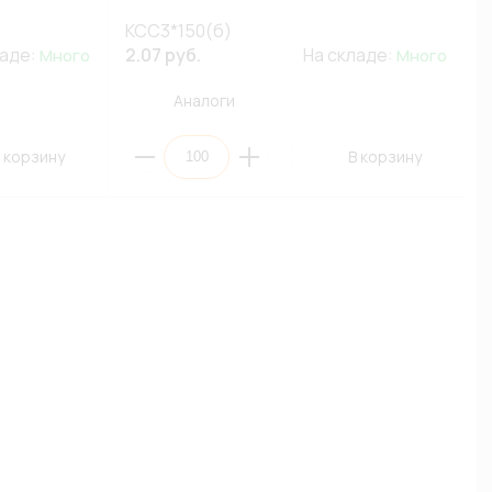
КСС3*150(б)
ладе:
2.07 руб.
На складе:
Много
Много
Аналоги
 корзину
В корзину