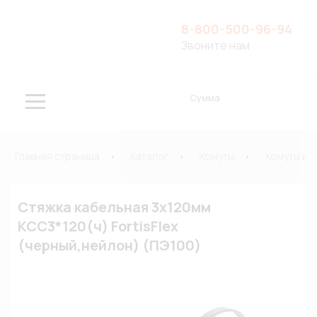
8-800-500-96-94
Звоните нам
Сумма
Главная страница
Каталог
Хомуты
Хомуты и 
Стяжка кабельная 3х120мм
КСС3*120(ч) FortisFlex
(черный,нейлон) (ПЭ100)