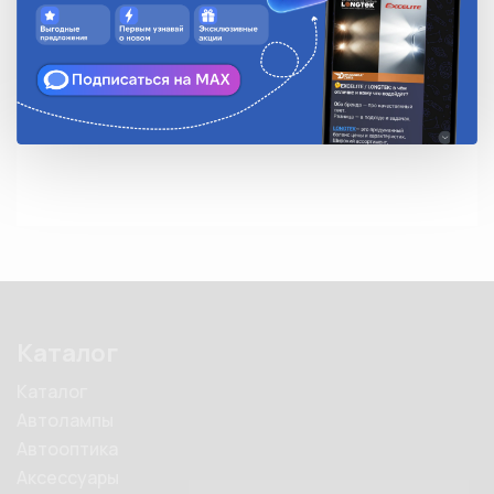
• Цвет: черный

• Устойчивы к воздействию ультрафиолетового 
излучения

• Температура эксплуатации: от -40°С до +85°С

• Замковый механизм одностороннего хода, 
неразъемный
Каталог
Каталог
Автолампы
Автооптика
Аксессуары