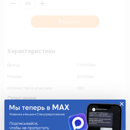
В корзину
Характеристики
Бренд
FortisFlex
Размер
3х120мм
Количество в упаковке
100
Описание
• Для крепежа и соединения в жгут кабелей и 
проводов

• Материал: нейлон 6.6, самозатухающий, без 
галогенов
