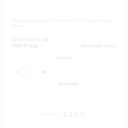
Провод монтажный ПГВА-050(С)-100 0,50мм²/100м/
Синий
ПГВА-050(С)-100
1 587.37 руб.
На складе:
Мало
Аналоги
В корзину
1
2
3
4
17
Страница