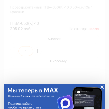
Провод монтажный ПГВА-050(К)-10 0,50мм²/10м/
Красный
ПГВА-050(К)-10
205.02 руб.
На складе:
Мало
Аналоги
В корзину