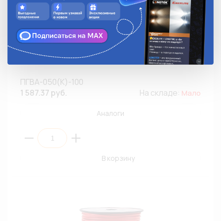
Провод монтажный ПГВА-050(К)-100 0,50мм²/100м/
Красный
ПГВА-050(К)-100
1 587.37 руб.
На складе:
Мало
Аналоги
В корзину