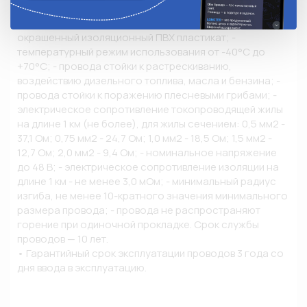
• Описание и конструкция провода: - токопроводящие 
жилы: медная мягкая проволока; - изоляция: 
окрашенный изоляционный ПВХ пластикат; - 
температурный режим использования от -40°С до 
+70°С; - провода стойки к растрескиванию, 
воздействию дизельного топлива, масла и бензина; - 
провода стойки к поражению плесневыми грибами; - 
электрическое сопротивление токопроводящей жилы 
на длине 1 км (не более), для жилы сечением: 0,5 мм2 - 
37,1 Ом; 0,75 мм2 - 24,7 Ом; 1,0 мм2 - 18,5 Ом; 1,5 мм2 - 
12,7 Ом; 2,0 мм2 - 9,4 Ом; - номинальное напряжение 
до 48 В; - электрическое сопротивление изоляции на 
длине 1 км - не менее 3,0 мОм; - минимальный радиус 
изгиба, не менее 10-кратного значения минимального 
размера провода; - провода не распространяют 
горение при одиночной прокладке. Срок службы 
проводов — 10 лет.

• Гарантийный срок эксплуатации проводов 3 года со 
дня ввода в эксплуатацию.