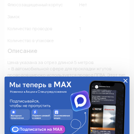
Флюсозащищенный корпус
Нет
Замок
-
Количество проводов
1
Количество в упаковке
1
Описание
Цена указана за отрез длиной 5 метров.

• В автомобильной сфере для прокладки жгутов 
проводов широко используется провод ПГВА. Этот тип 
провода также применяется для укладки проводки в 
тракторах, мотоциклах, мопедах и в другой технике. 

• Главной особенностью провода является его 
высокая гибкость и невосприимчивость к 
агрессивному воздействию бензина, дизтоплива и 
смазочных материалов. 

• Расшифровка проводов ПГВА: П - Провод; Г - Гибкий; 
В - Изоляция из поливинилхлоридного пластиката; А – 
Автотракторный. 
