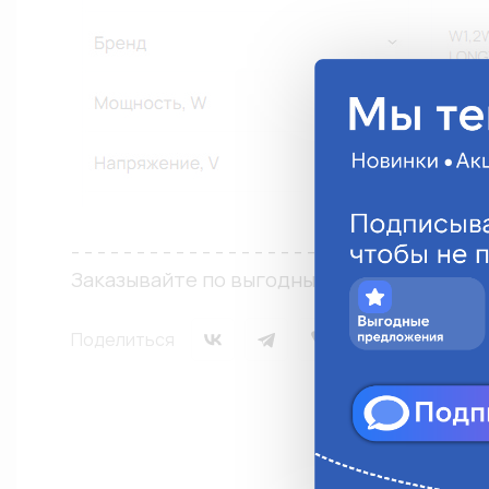
- - - - - - - - - - - - - - - - - - - - - - - - - - - - - - - -
Заказывайте по выгодным ценам в интерн
Поделиться