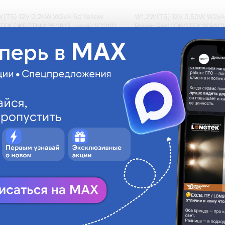
 - - - - - - - - - - - - - - - -
ет-магазине «Динамика света».