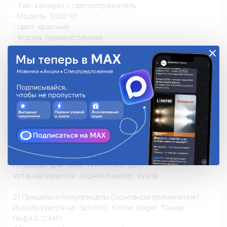
- Тип: катафот / светоотражатель

- Модель: 3002-01

- Цвет: красный

- Форма: прямоугольная

- Принцип работы: отражение света

- Материал: пластик

- Электропитание: не требуется

- Размер: (Д*Ш*В) 120*12*53 мм

Это НЕ фонарь — света не излучает

Катафот универсальный — подходит для любого 
транспорта.

1) Грузовые автомобили

Подходит для: МАЗ, УРАЛ, ГАЗ, ЗИЛ

Устанавливается: задний бампер, кузов

2) Прицепы и полуприцепы (основное применение)

Используется на: Schmitz, Krone, Kögel, Тонар, 
НефАЗ, СЗАП
