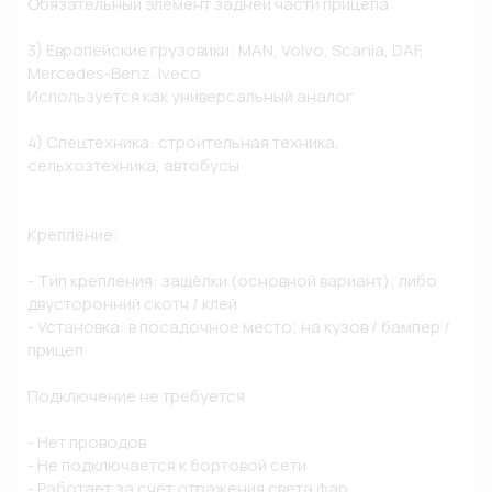
Обязательный элемент задней части прицепа

3) Европейские грузовики: MAN, Volvo, Scania, DAF, 
Mercedes-Benz, Iveco

Используется как универсальный аналог

4) Спецтехника: строительная техника, 
сельхозтехника, автобусы

Крепление:

- Тип крепления: защёлки (основной вариант); либо 
двусторонний скотч / клей

- Установка: в посадочное место; на кузов / бампер / 
прицеп

Подключение не требуется

- Нет проводов

- Не подключается к бортовой сети

- Работает за счёт отражения света фар
