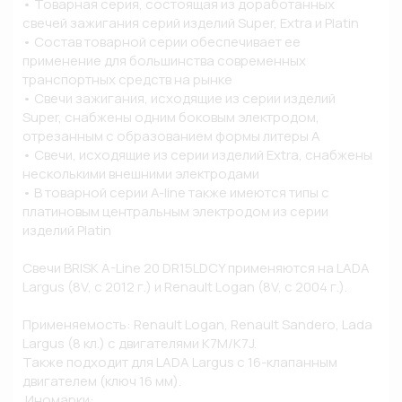
• Товарная серия, состоящая из доработанных 
свечей зажигания серий изделий Super, Extra и Platin

• Состав товарной серии обеспечивает ее 
применение для большинства современных 
транспортных средств на рынке

• Свечи зажигания, исходящие из серии изделий 
Super, снабжены одним боковым электродом, 
отрезанным с образованием формы литеры A

• Свечи, исходящие из серии изделий Extra, снабжены 
несколькими внешними электродами

• В товарной серии A-line также имеются типы с 
платиновым центральным электродом из серии 
изделий Platin

Свечи BRISK A-Line 20 DR15LDCY применяются на LADA 
Largus (8V, с 2012 г.) и Renault Logan (8V, с 2004 г.). 

Применяемость: Renault Logan, Renault Sandero, Lada 
Largus (8 кл.) с двигателями K7M/K7J. 

Также подходит для LADA Largus с 16-клапанным 
двигателем (ключ 16 мм). 

 Иномарки:
