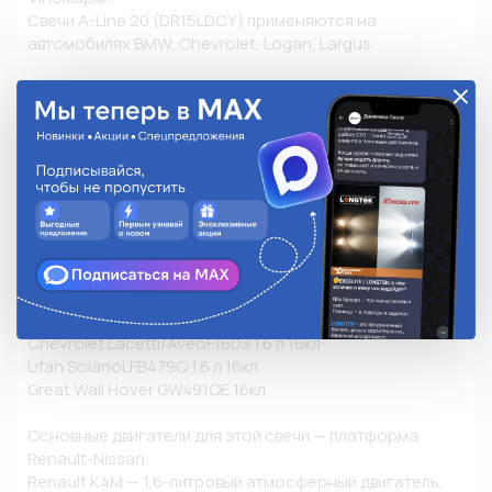
Свечи A-Line 20 (DR15LDCY) применяются на 
автомобилях BMW, Chevrolet, Logan, Largus. 

Базовая версия DR15LDC устанавливалась на Renault 
Logan (1G), BMW 5 series (E34), Great Wall Hover. 

LADA Largus (2012+) K7M 1.6 л, K4M 1.6 л 8/16 кл

Renault Logan I/II (2004+) K7J 1.4 л, K7M 1.6 л 8кл 

Renault Sandero I/IIK7J 1.4, K7M 1.6 л 8кл 

Renault Espace III/IV2.0 л бензин16 кл

Renault Megane I/IIK4M 1.6 л 16кл 

Renault Clio II/IIIK7M/K4M 1.6 л8/16кл 

BMW 5 series E34 (520i, 525i) M20, M50 2.0–2.5 л

BMW 5 series E39M52, M54 2.0–2.5 л

Chevrolet Lacetti/AveoF16D3 1.6 л 16кл

Lifan SolanoLFB479Q 1.6 л 16кл 

Great Wall Hover GW491QE 16кл

Основные двигатели для этой свечи — платформа 
Renault-Nissan:

Renault K4M — 1,6-литровый атмосферный двигатель, 