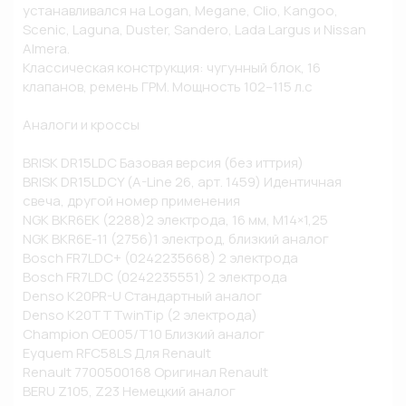
устанавливался на Logan, Megane, Clio, Kangoo, 
Scenic, Laguna, Duster, Sandero, Lada Largus и Nissan 
Almera. 

Классическая конструкция: чугунный блок, 16 
клапанов, ремень ГРМ. Мощность 102–115 л.с

Аналоги и кроссы

BRISK DR15LDC Базовая версия (без иттрия)

BRISK DR15LDCY (A-Line 26, арт. 1459) Идентичная 
свеча, другой номер применения

NGK BKR6EK (2288)2 электрода, 16 мм, M14×1,25

NGK BKR6E-11 (2756)1 электрод, близкий аналог

Bosch FR7LDC+ (0242235668) 2 электрода

Bosch FR7LDC (0242235551) 2 электрода

Denso K20PR-U Стандартный аналог

Denso K20TTTwinTip (2 электрода) 

Champion OE005/T10 Близкий аналог

Eyquem RFC58LS Для Renault

Renault 7700500168 Оригинал Renault

BERU Z105, Z23 Немецкий аналог
