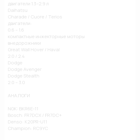
двигатели 1.3–2.9 л

Daihatsu

Charade / Cuore / Terios

двигатели:

0.6 – 1.6

компактные инжекторные моторы

внедорожники

Great Wall Hover / Haval

2.0 / 2.4

Dodge

Dodge Avenger

Dodge Stealth

2.0 – 3.0

АНАЛОГИ

NGK: BKR6E-11

Bosch: FR7DCX / FR7DC+

Denso: K20PR-U11

Champion: RC9YC