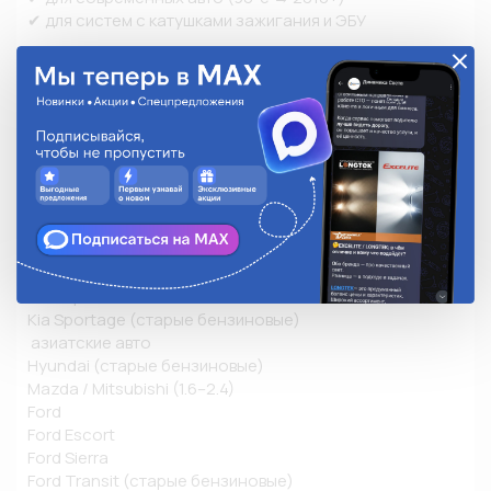
✔ для систем с катушками зажигания и ЭБУ

Применяется:

Chevrolet / Daewoo 

Chevrolet Aveo

1.4 / 1.6 16V

Chevrolet Lacetti

1.4 / 1.6

Daewoo Nexia / Espero

1.5 16V

Kia

Kia Sephia / Shuma / Clarus

Kia Sportage (старые бензиновые)

 азиатские авто

Hyundai (старые бензиновые)

Mazda / Mitsubishi (1.6–2.4)

Ford

Ford Escort

Ford Sierra

Ford Transit (старые бензиновые)
