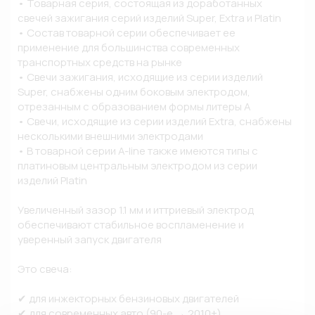
• Товарная серия, состоящая из доработанных 
свечей зажигания серий изделий Super, Extra и Platin

• Состав товарной серии обеспечивает ее 
применение для большинства современных 
транспортных средств на рынке

• Свечи зажигания, исходящие из серии изделий 
Super, снабжены одним боковым электродом, 
отрезанным с образованием формы литеры A

• Свечи, исходящие из серии изделий Extra, снабжены 
несколькими внешними электродами

• В товарной серии A-line также имеются типы с 
платиновым центральным электродом из серии 
изделий Platin

Увеличенный зазор 1.1 мм и иттриевый электрод 
обеспечивают стабильное воспламенение и 
уверенный запуск двигателя

Это свеча:

✔ для инжекторных бензиновых двигателей

✔ для современных авто (90-е → 2010+)
