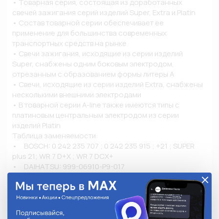
• Товарная серия, состоящая из доработанных 
свечей зажигания серий изделий Super, Extra и Platin

• Состав товарной серии обеспечивает ее 
применение для большинства современных 
транспортных средств на рынке

• Свечи зажигания, исходящие из серии изделий 
Super, снабжены одним боковым электродом, 
отрезанным с образованием формы литеры A

• Свечи, исходящие из серии изделий Extra, снабжены 
несколькими внешними электродами

• В товарной серии A-line также имеются типы с 
платиновым центральным электродом из серии 
изделий Platin

Таблица заменяемости:

•	BOSCH: 0 242 235 707 ; 0 242 235 915 ; +21 ; SUPER 
plus 21; WR 7 D+X ; WR 7 DCX+

•	DAIHATSU: 999-06910-P9-017

•	DENSO: 3067 /  W20EXR-U11 /  W20EX-U11  

•	HONDA: 98079-56175

•	MITSUBISHI: MS 851 108 / MS 851 248

•	MOTORCRAFT AG34CU11

•	NGK: 2948 ; 3577 ; 4228 ; 6261 ; BPR6E-11 ; BPR6EY-11 ; 