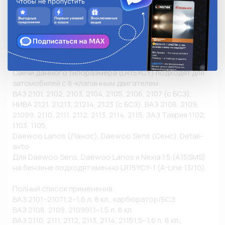
V-Line 10

•	NISSAN 22401-VB006

•	SUBARU 22401 AA470 / 42054 5702

•	TOYOTA 90919-01125 / 90919-01126 / 90919-01139

•	YAMAHA 90793-20068 / 90793-22045

Свечи данного типоразмера (LR15YCY) подходят для 
автомобилей с 8-клапанным двигателем: 

ВАЗ 2101, 2102, 2103, 2104, 2105, 2106, 2107 (с БСЗ), 
НИВА 2121, 21213, 21214, 2123 (с БСЗ), ВАЗ 2108, 2109, 
21099, 2110, 2111, 2112, 2113, 2114, 2115, ЗАЗ Таврия 1102, 
1103, 1105, 

Daewoo Lanos (Ланос), Daewoo Sens (Сенс). Detali-
avto

Для Daewoo Sens, Daewoo Lanos и Nexia 1.5 (A15SMS) 
на бензине подходят именно LR15YCY-1 (A-Line 13/10).

Полный список применения:

ВАЗ 2101–21071,2–1,6 л, 8 кл., карбюратор/БСЗ

ВАЗ 2108, 2109, 210991,1–1,5 л, 8 кл.

ВАЗ 2110, 2111, 2112, 2113, 2114, 21151,5–1,6 л, 8 кл., 