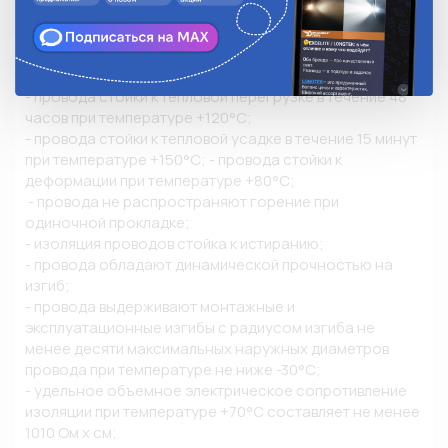
токопроводящая жила. 

• Технические характеристики: 

- диапазон температур эксплуатации: от +105°С до 
-40°С; 

- провода стойки к тепловой перегрузке в течение 48 
часов при температуре +120°С; 

- провода стойки к тепловой усадке в течение 15 минут 
при температуре +150°С; - провода стойки к 
деформации при температуре +80°С;

 - провода не распространяют горение при 
одиночной прокладке; 

- изоляция проводов стойка к истиранию; 

- провода обладают динамической прочностью на 
изгиб; 

- провода выдерживают монтажные и 
эксплуатационные изгибы с радиусом изгиба не 
менее десяти максимальных наружных диаметров 
провода при температуре не ниже -30°С; 

- удельное объемное электрическое сопротивление 
изоляции при температуре +70°С составляет не менее 
1010 Ом х см; 
