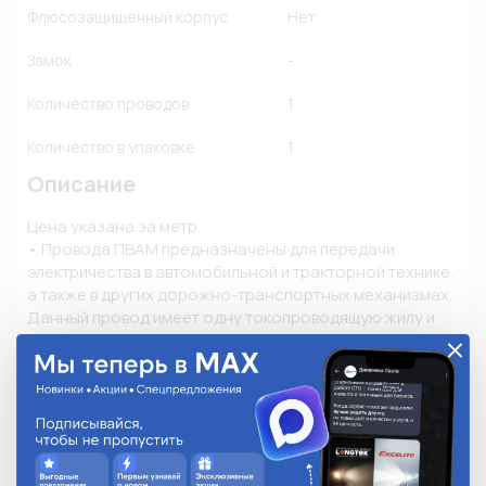
Флюсозащищенный корпус
Нет
Замок
-
Количество проводов
1
Количество в упаковке
1
Описание
Цена указана за метр.

• Провода ПВАМ предназначены для передачи 
электричества в автомобильной и тракторной технике, 
а также в других дорожно-транспортных механизмах. 
Данный провод имеет одну токопроводящую жилу и 
служит для передачи низкого напряжения до 48 В 
постоянного тока. 

• Провода применяются на участках с повышенным 
значением температуры. 

• Изоляция изготовлена из поливинилхлорида. 

• Расшифровка маркировки ПВАМ: П - провод; В - 
повышенная гибкость; А - автотракторный; М - медная 