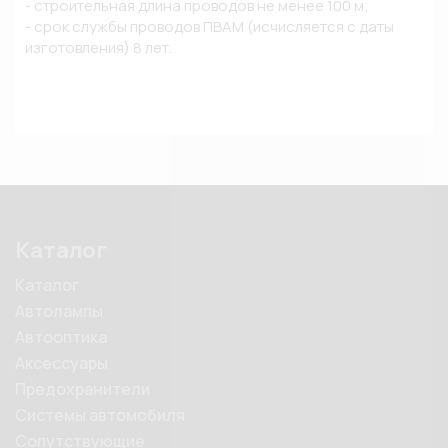
- строительная длина проводов не менее 100 м; 

- срок службы проводов ПВАМ (исчисляется с даты 
Каталог
Каталог
Автолампы
Автооптика
Аксессуары
Предохранители
Системы автомобиля
Сопутствующие