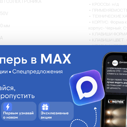
АВТОЭЛЕКТРОНИКА
• КРОССЫ: н/д

• ПРИМЕНЯЕМОСТЬ:
50V
• ТЕХНИЧЕСКИЕ ХА
• КОРПУС: Форма к
0 мм
корпус- Черный; Ст
• КЛАВИШИ ФОРМА: 
A
• КЛАВИШИ ЦВЕТ: 
• КЛАВИШИ ПРОЧЕЕ:
д; Подсветка сигна
• КОМПЛЕКТАЦИЯ: 
руглая
• РАЗМЕРЫ ИЗДЕЛИЯ
12 мм; Диаметр нару
ластик
крепления- Гайка;
Нет
Нет
Нет
руглая