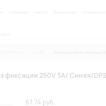
ия
О компании
Новости
Энциклопедия
Сотрудничест
 и выключатели
Кнопки
Кнопка круглая без фиксации 2
ез фиксации 250V 3A/ Синяя/DP
61.74 руб.