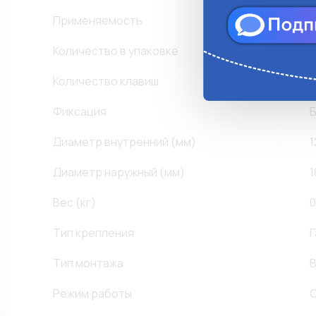
Применяемость
С
Количество в упаковке
1
Количество клавиш
1
Фиксация
Б
Диаметр внутренний (мм)
1
Диаметр наружный (мм)
1
Вес (кг)
0
Тип крепления
Г
Тип монтажа
В
Режим работы
O