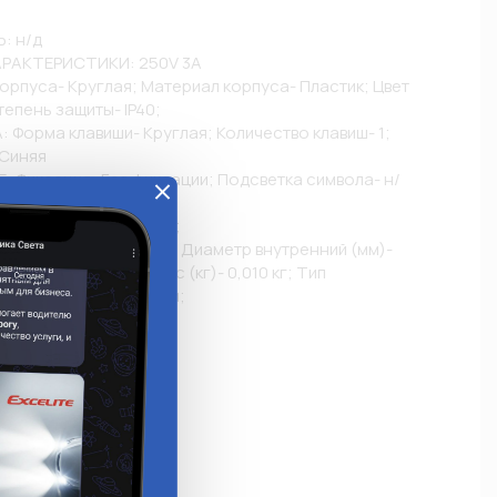
 н/д

РАКТЕРИСТИКИ: 250V 3A

орпуса- Круглая; Материал корпуса- Пластик; Цвет 
епень защиты- IP40;

Форма клавиши- Круглая; Количество клавиш- 1;

Синяя

 Фиксация- Без фиксации; Подсветка символа- н/
лизатора- н/д;

Провод- Без провода;

: Длина (мм)- 40 мм; Диаметр внутренний (мм)- 
жный (мм)- 18 мм; Вес (кг)- 0,010 кг; Тип 
 Тип монтажа- Врезной;