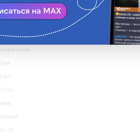
иний цвет
ез фиксации
2 мм
8 мм
,010 кг
айка
резной
N-OFF