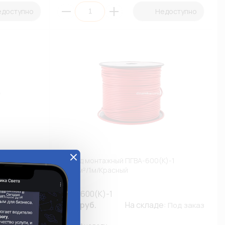
едоступно
Недоступно
Ч)-50
Провод монтажный ПГВА-600(К)-1
6,00мм²/1м/Красный
ПГВА-600(К)-1
е:
98.53 руб.
На складе:
Под заказ
Под заказ