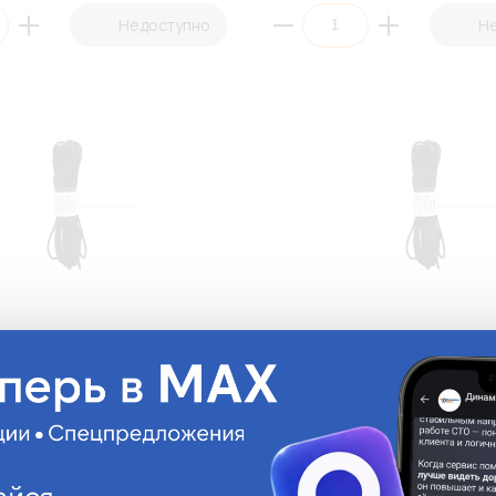
Недоступно
Н
ажный ПГВА-400(Ч)-5
Провод монтажный ПГВА-400(
/Черный
4,00мм²/50м/Черный
Ч)-5
ПГВА-400(Ч)-50
.
На складе:
5 275.94 руб.
На склад
Под заказ