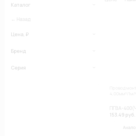
Каталог
← Назад
Цена, ₽
Бренд
Серия
Провод монт
4,00мм²/1м
ПГВА-400(Ч
153.49 руб.
Анало