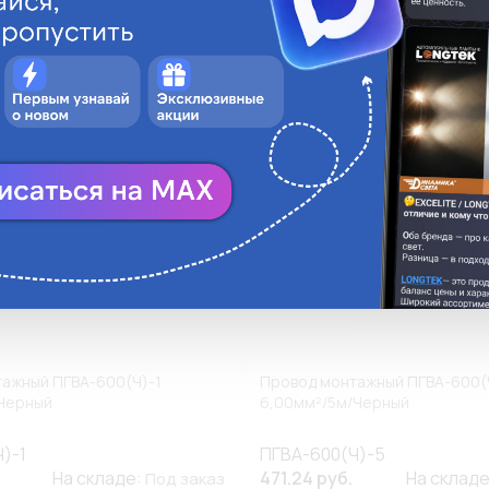
ги
Аналоги
Недоступно
Н
ажный ПГВА-600(Ч)-1
Провод монтажный ПГВА-600(
/Черный
6,00мм²/5м/Черный
)-1
ПГВА-600(Ч)-5
На складе:
471.24 руб.
На склад
Под заказ