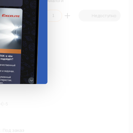
Аналоги
едоступно
Недоступно
Ч)-5
е:
Под заказ