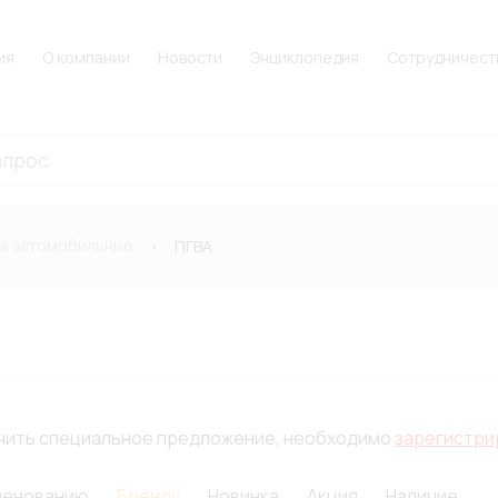
ия
О компании
Новости
Энциклопедия
Сотрудничест
а автомобильные
ПГВА
лучить специальное предложение, необходимо
зарегистри
менованию
Бренду
Новинка
Акция
Наличие