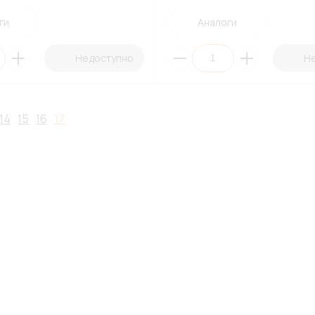
ги
Аналоги
Недоступно
Н
14
15
16
17