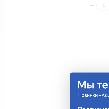
Провод монт
4,00мм²/5м
ПГВА-400(
695.48 руб