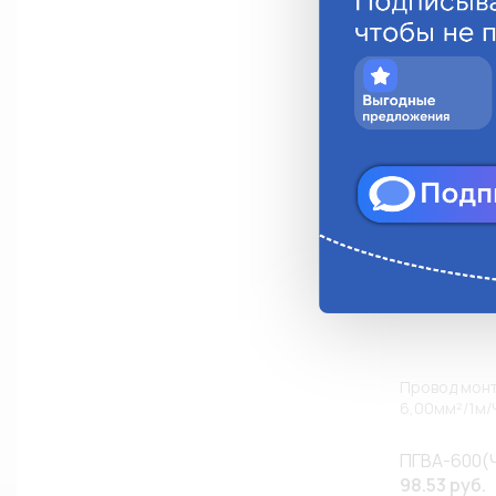
Анало
Провод монт
6,00мм²/1м
ПГВА-600(Ч
98.53 руб.