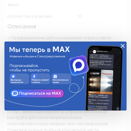
Замок
-
Количество в упаковке
10
Описание
• Предназначены для оконцевания опрессовкой 
многопроволочных гибких медных проводов и 
последующего крепежа наконечников к клеммам 
электрического оборудования на основе винтовой 
фиксации

• Материал изоляции: самозатухающий ПВХ. Класс V-0 
по UL94

• Термостойкость изоляции: 75 °C

• Материал наконечника: медь марки М1

• Покрытие наконечника: электролитическое лужение

• Максимальное напряжение: 690 В

• Особенности конструкции: исполнение «Easy 
Entry»: виниловая манжета отформована в виде 
раструба для облегчения монтажа 
многопроволочных медных жил; незаваренный 
стыковой шов на трубной контактной части 