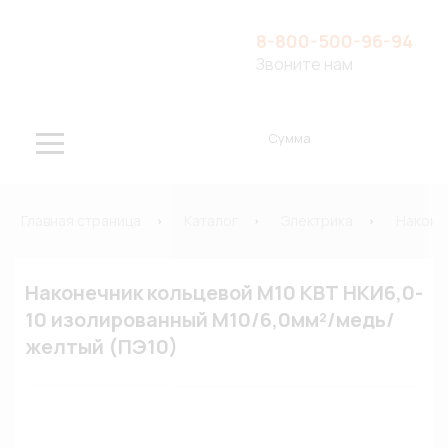
8-800-500-96-94
Звоните нам
Сумма
Главная страница
Каталог
Электрика
Наконе
Наконечник кольцевой М10 КВТ НКИ6,0-
10 изолированный М10/6,0мм²/медь/
желтый (ПЭ10)