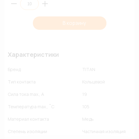
В корзину
Характеристики
Бренд
TITAN
Тип контакта
Кольцевой
Сила тока max., A
19
Температура max., ˚C
105
Материал контакта
Медь
Степень изоляции
Частичная изоляция