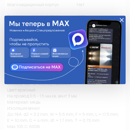
Влагозащищенный корпус
Нет
Пылезащищенный корпус
Нет
Флюсозащищенный корпус
Нет
Замок
-
Монтажный размер (мм)
3,50
Количество в упаковке
10
Описание
Клемма тип "О" изолированная

Цвет красный

На провод 0.5 - 1.5 мм.кв, винт 3 мм

Материал: медь

Изоляция винил 

До 18А. d2 = 3.2 mm, W = 5.5 mm, F = 5 mm, L = 17.5 mm, 
E = 10 mm, D = 4 mm, d1 = 1.7 mm, T = 0.75 mm

Max 105 C, 600B