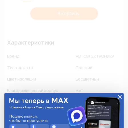
В корзину
Характеристики
Бренд
АВТОЭЛЕКТРОНИКА
Тип контакта
Плоский
Цвет изоляции
Бесцветный
Влагозащищенный корпус
Нет
Пылезащищенный корпус
Нет
Флюсозащищенный корпус
Нет
Замок
-