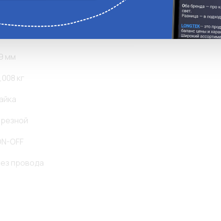
ез фиксации
6 мм
9 мм
,008 кг
айка
резной
N-OFF
ез провода