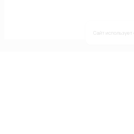
Сайт использует 
Каталог
Меню
Мы в с
сетях
Каталог
О компании
Автолампы
Гарантии и рекламации
ВКонтакте
Автооптика
Доставка и оплата
Telegram-