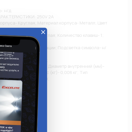
 н/д

РАКТЕРИСТИКИ: 250V 2A

орпуса- Круглая; Материал корпуса- Металл; Цвет 
ень защиты- IP40;

Форма клавиши- Круглая; Количество клавиш- 1;

Желтая

 Фиксация- Без фиксации; Подсветка символа- н/
лизатора- н/д;

Провод- Без провода;

: Длина (мм)- 25 мм; Диаметр внутренний (мм)- 
жный (мм)- 19 мм; Вес (кг)- 0,008 кг; Тип 
 Тип монтажа- Врезной;