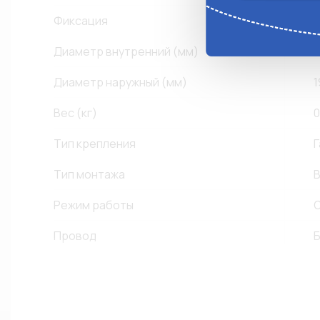
Фиксация
Б
Диаметр внутренний (мм)
1
Диаметр наружный (мм)
1
Вес (кг)
0
Тип крепления
Г
Тип монтажа
В
Режим работы
O
Провод
Б