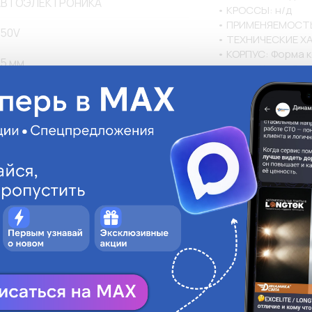
АВТОЭЛЕКТРОНИКА
• КРОССЫ: н/д

• ПРИМЕНЯЕМОСТЬ:
50V
• ТЕХНИЧЕСКИЕ ХА
• КОРПУС: Форма к
5 мм
корпус- Хром; Степ
• КЛАВИШИ ФОРМА: 
A
• КЛАВИШИ ЦВЕТ: 
• КЛАВИШИ ПРОЧЕЕ:
д; Подсветка сигна
• КОМПЛЕКТАЦИЯ: 
руглая
• РАЗМЕРЫ ИЗДЕЛИЯ
16 мм; Диаметр нару
Металл
крепления- Гайка;
руглая
елтый цвет