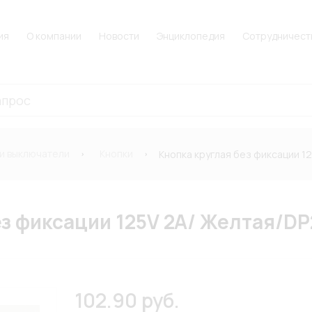
ия
О компании
Новости
Энциклопедия
Сотрудничест
 и выключатели
Кнопки
Кнопка круглая без фиксации 1
ез фиксации 125V 2A/ Желтая/D
102.90 руб.