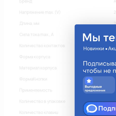
Бренд
Напряжение max. (V)
2
Длина, мм
2
Сила тока max., A
2
Количество контактов
2
Форма корпуса
К
Материал корпуса
ФормаКнопки
К
Применяемость
Ж
Количество в упаковке
1
Количество клавиш
1