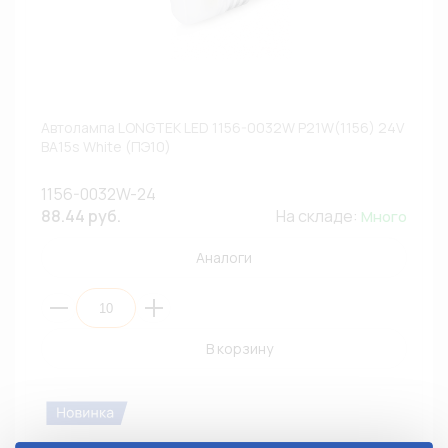
Автолампа LONGTEK LED 1156-0032W P21W(1156) 24V
BA15s White (ПЭ10)
1156-0032W-24
88.44 руб.
На складе:
Много
Аналоги
В корзину