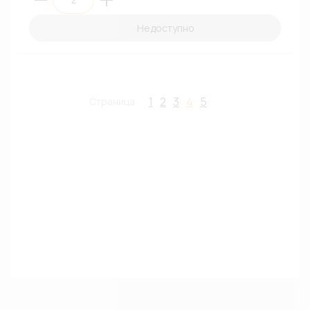
Недоступно
1
2
3
4
5
Страница