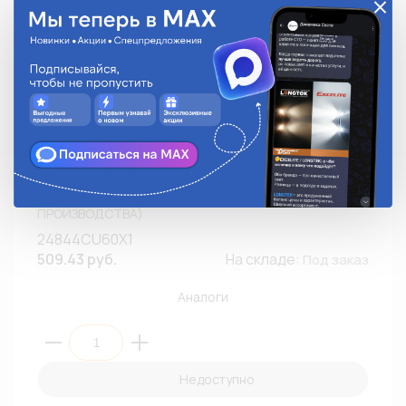
Автолампа LED PHILIPS 24844CU60X1 Fest T11x30 24V
1W SV8,5-8 Ultinon Pro6000 SI 6000K (К1/10) (СНЯТО С
ПРОИЗВОДСТВА)
24844CU60X1
509.43 руб.
На складе:
Под заказ
Аналоги
Недоступно